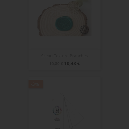
Sceau Texture Branches
Prix
Prix
10,48 €
10,80 €
de
base
-3%