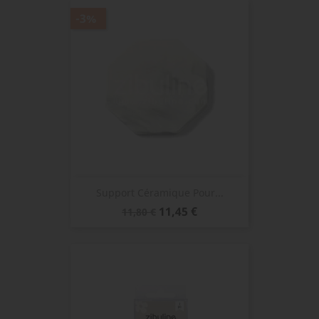
-3%
Support Céramique Pour...
Prix
Prix
11,45 €
11,80 €
de
base