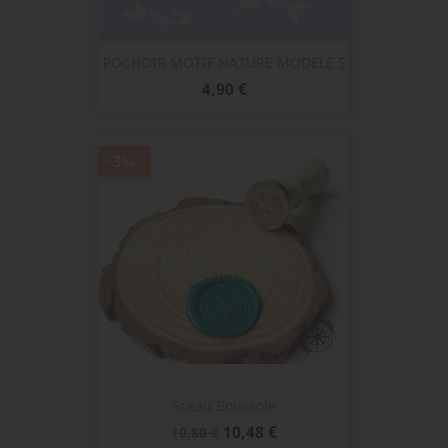
POCHOIR MOTIF NATURE MODELE 5
Prix
4,90 €
-3%
Sceau Boussole
Prix
Prix
10,48 €
10,80 €