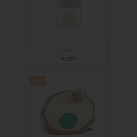
Sceau 25mm Esperluette 2
Prix
10,80 €
-3%