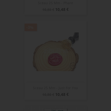
Sceau 25 Mm - Phare
Prix
Prix
10,48 €
10,80 €
de
base
-3%
Sceau 25 Mm - Just For You
Prix
Prix
10,48 €
10,80 €
de
base