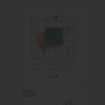
de
base
Sceau En Laiton : Carré...
Prix
7,90 €
-3%