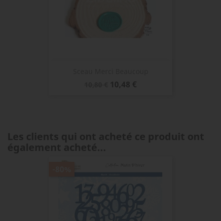
Sceau Merci Beaucoup
Prix
Prix
10,48 €
10,80 €
de
base
Les clients qui ont acheté ce produit ont
également acheté...
-80%