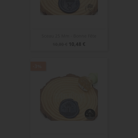
Sceau 25 Mm - Bonne Fête
Prix
Prix
10,48 €
10,80 €
de
base
-3%