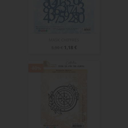
MASK CHIFFRES
Prix
Prix
1,18 €
5,90 €
de
base
-80%