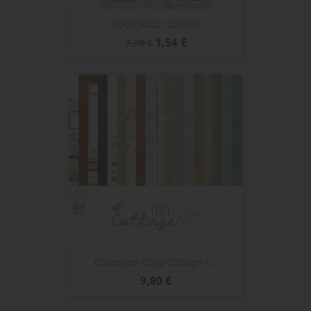
BOUSSOLE FLEURIE
Prix
Prix
1,54 €
7,70 €
de
base
Collection Cozy Cottage -...
Prix
9,80 €