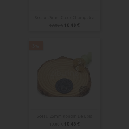
Sceau 25mm Cœur Champêtre
Prix
Prix
10,48 €
10,80 €
de
base
-3%
Sceau 25mm Rondin De Bois
Prix
Prix
10,48 €
10,80 €