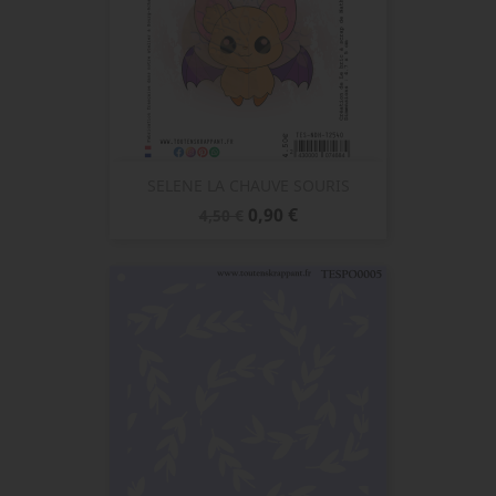
SELENE LA CHAUVE SOURIS
Prix
Prix
0,90 €
4,50 €
de
base