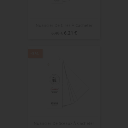
Nuancier De Cires À Cacheter
Prix
Prix
6,21 €
6,40 €
de
base
-3%
Nuancier De Sceaux À Cacheter