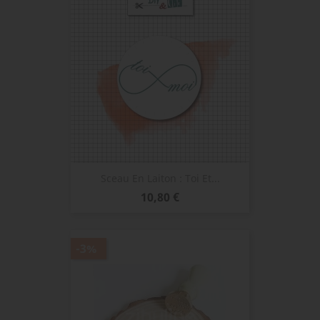
Sceau En Laiton : Toi Et...
Prix
10,80 €
-3%