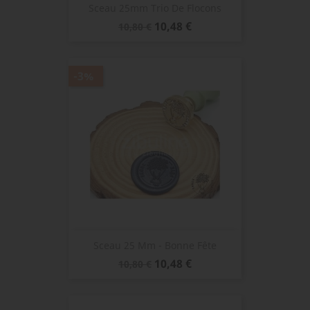
Sceau 25mm Trio De Flocons
Prix
Prix
10,48 €
10,80 €
de
base
-3%
Sceau 25 Mm - Bonne Fête
Prix
Prix
10,48 €
10,80 €
de
base