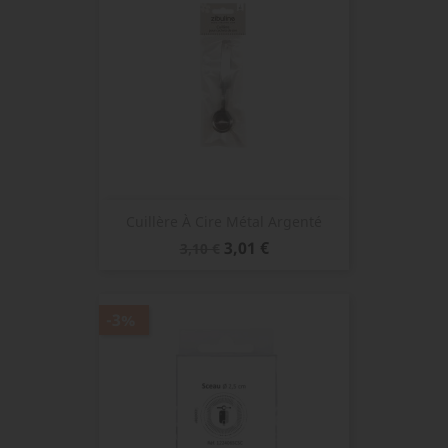
Cuillère À Cire Métal Argenté
Prix
Prix
3,01 €
3,10 €
de
base
-3%