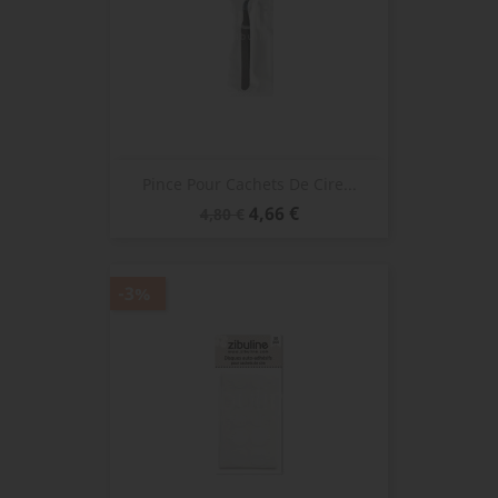
Pince Pour Cachets De Cire...
Prix
Prix
4,66 €
4,80 €
de
base
-3%