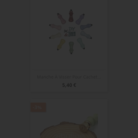
Manche À Visser Pour Cachet...
Prix
5,40 €
-3%