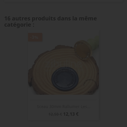
16 autres produits dans la même
catégorie :
-3%
Sceau 30mm Rallumer Les...
Prix
Prix
12,13 €
12,50 €
de
base