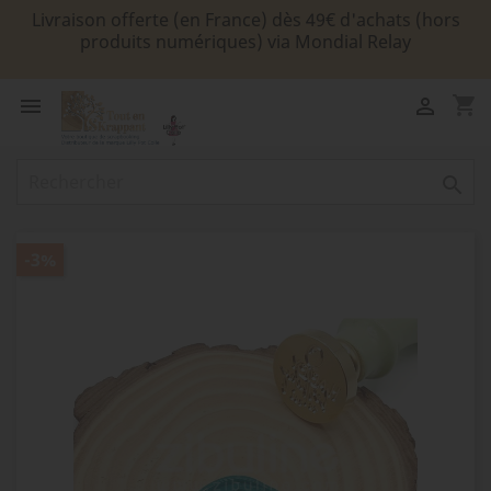
Livraison offerte (en France) dès 49€ d'achats (hors
produits numériques) via Mondial Relay
shopping_cart



-3%