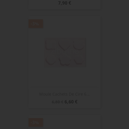
Prix
7,90 €
-3%
Moule Cachets De Cire 6...
Prix
Prix
6,60 €
6,80 €
de
base
-3%