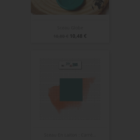
Sceau Globe
Prix
Prix
10,48 €
10,80 €
de
base
Sceau En Laiton : Carré...