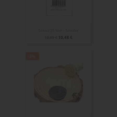
Sceau 25 Mm - Scooter
Prix
Prix
10,48 €
10,80 €
de
base
-3%