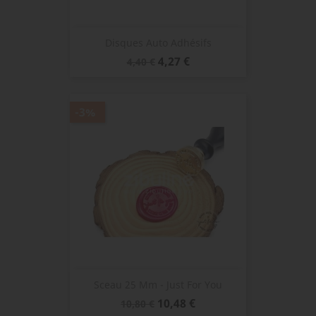
Disques Auto Adhésifs
Prix
Prix
4,27 €
4,40 €
de
base
-3%
Sceau 25 Mm - Just For You
Prix
Prix
10,48 €
10,80 €