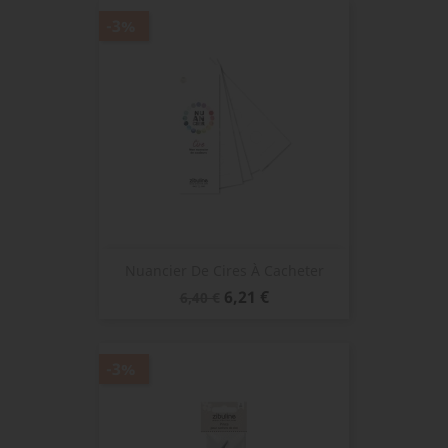
-3%
Nuancier De Cires À Cacheter
Prix
Prix
6,21 €
6,40 €
de
base
-3%