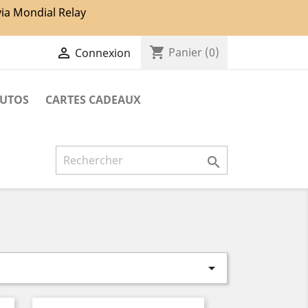
via Mondial Relay
shopping_cart

Panier
(0)
Connexion
TUTOS
CARTES CADEAUX

