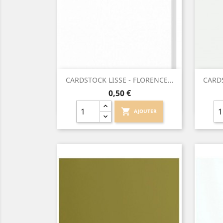
Aperçu rapide

CARDSTOCK LISSE - FLORENCE...
CARDS
Prix
0,50 €
shopping_cart
AJOUTER