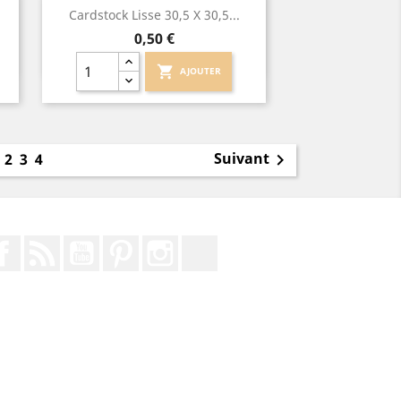
Aperçu rapide

Cardstock Lisse 30,5 X 30,5...
Prix
0,50 €
shopping_cart
AJOUTER
1
Suivant
2
3
4

Facebook
Rss
YouTube
Pinterest
Instagram
TikTok