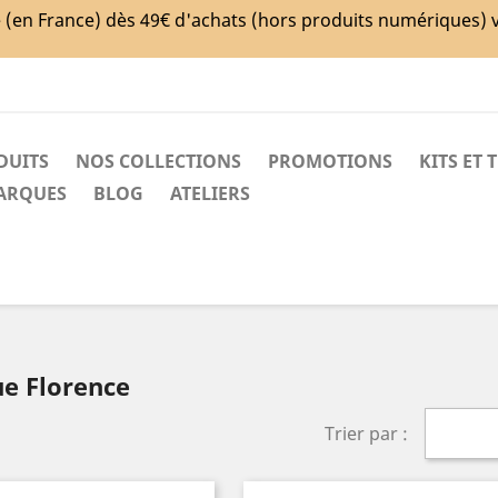
e (en France) dès 49€ d'achats (hors produits numériques) 
DUITS
NOS COLLECTIONS
PROMOTIONS
KITS ET 
MARQUES
BLOG
ATELIERS
ue Florence
Trier par :