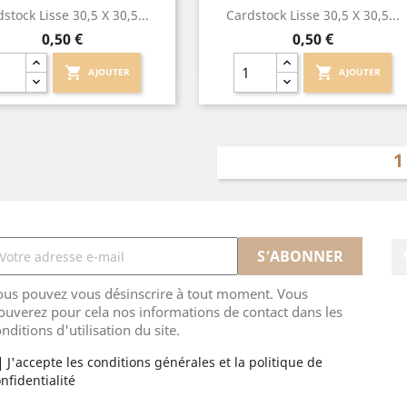
Aperçu rapide
Aperçu rapide


stock Lisse 30,5 X 30,5...
Cardstock Lisse 30,5 X 30,5...
Prix
Prix
0,50 €
0,50 €
shopping_cart
shopping_cart
AJOUTER
AJOUTER
ous pouvez vous désinscrire à tout moment. Vous
ouverez pour cela nos informations de contact dans les
nditions d'utilisation du site.
J'accepte les conditions générales et la politique de
nfidentialité