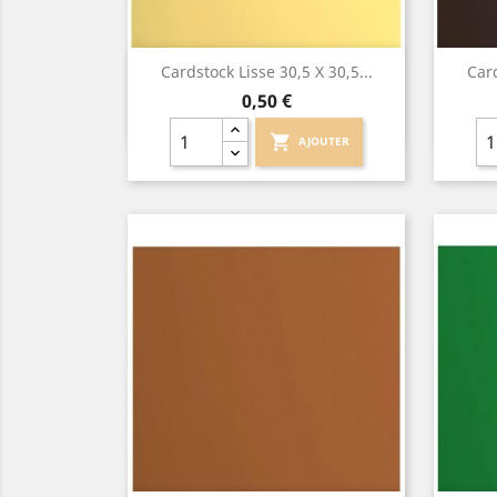
Aperçu rapide

Cardstock Lisse 30,5 X 30,5...
Card
Prix
0,50 €
shopping_cart
AJOUTER