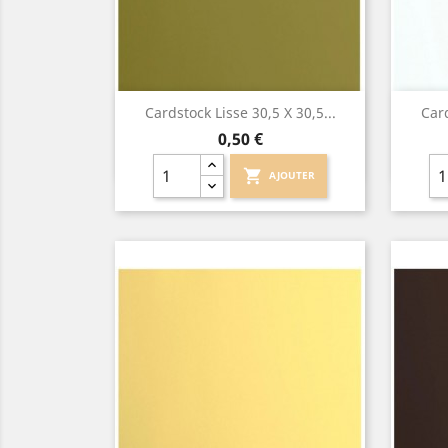
Aperçu rapide

Cardstock Lisse 30,5 X 30,5...
Card
Prix
0,50 €
shopping_cart
AJOUTER