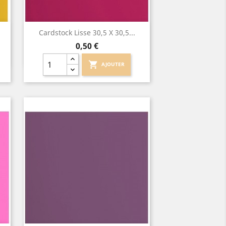
Aperçu rapide

Cardstock Lisse 30,5 X 30,5...
Prix
0,50 €
shopping_cart
AJOUTER