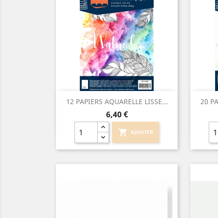
Aperçu rapide

12 PAPIERS AQUARELLE LISSE...
20 PA
Prix
6,40 €
shopping_cart
AJOUTER