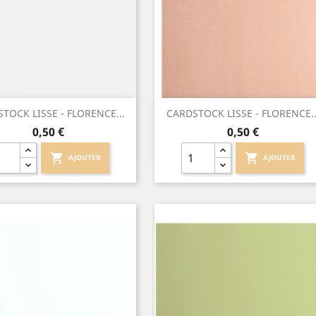
Aperçu rapide
Aperçu rapide


TOCK LISSE - FLORENCE...
CARDSTOCK LISSE - FLORENCE..
Prix
Prix
0,50 €
0,50 €
shopping_cart
shopping_cart
AJOUTER
AJOUTER