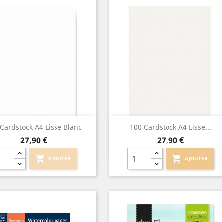
Aperçu rapide
Aperçu rapide


Cardstock A4 Lisse Blanc
100 Cardstock A4 Lisse...
Prix
Prix
27,90 €
27,90 €
shopping_cart
shopping_cart
AJOUTER
AJOUTER