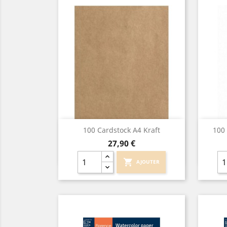
Aperçu rapide

100 Cardstock A4 Kraft
100 
Prix
27,90 €
shopping_cart
AJOUTER