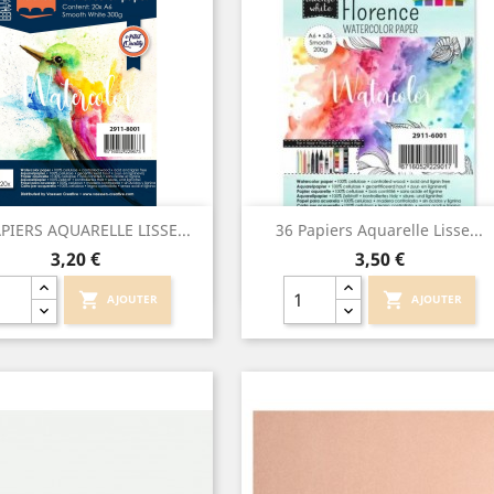
Aperçu rapide
Aperçu rapide


PIERS AQUARELLE LISSE...
36 Papiers Aquarelle Lisse...
Prix
Prix
3,20 €
3,50 €
shopping_cart
shopping_cart
AJOUTER
AJOUTER