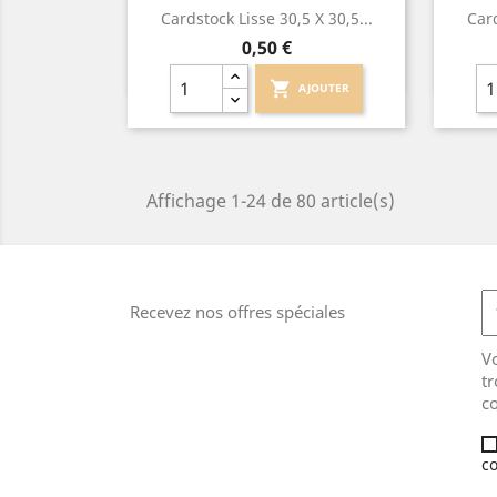
Aperçu rapide

Cardstock Lisse 30,5 X 30,5...
Card
Prix
0,50 €
shopping_cart
AJOUTER
Affichage 1-24 de 80 article(s)
Recevez nos offres spéciales
V
tr
co
co