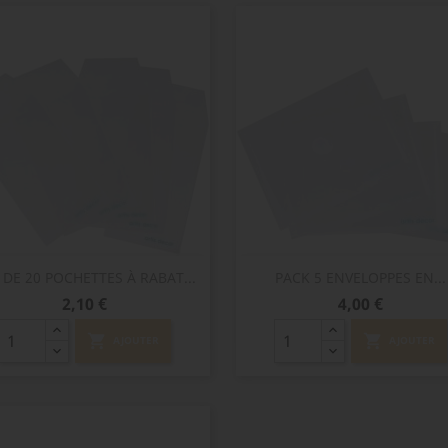
Aperçu rapide
Aperçu rapide


 DE 20 POCHETTES À RABAT...
PACK 5 ENVELOPPES EN...
Prix
Prix
2,10 €
4,00 €
shopping_cart
shopping_cart
AJOUTER
AJOUTER