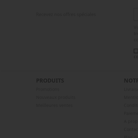
Recevez nos offres spéciales
V
tr
co
co
PRODUITS
NOTR
Promotions
Livrai
Nouveaux produits
Mentio
Meilleures ventes
Condit
Paieme
A prop
Contac
Plan d