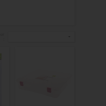
par

: