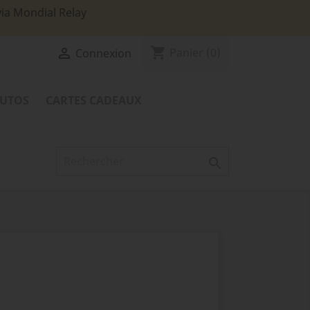
via Mondial Relay
shopping_cart

Panier
(0)
Connexion
TUTOS
CARTES CADEAUX
