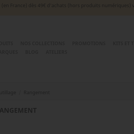
e (en France) dès 49€ d'achats (hors produits numériques) 
DUITS
NOS COLLECTIONS
PROMOTIONS
KITS ET 
MARQUES
BLOG
ATELIERS
utillage
Rangement
ANGEMENT