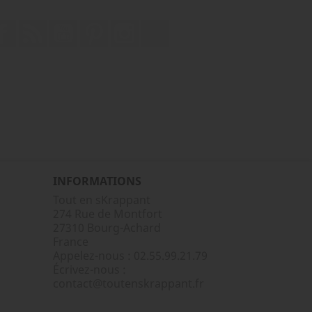
Facebook
Rss
YouTube
Pinterest
Instagram
TikTok
INFORMATIONS
Tout en sKrappant
274 Rue de Montfort
27310 Bourg-Achard
France
Appelez-nous :
02.55.99.21.79
Écrivez-nous :
contact@toutenskrappant.fr