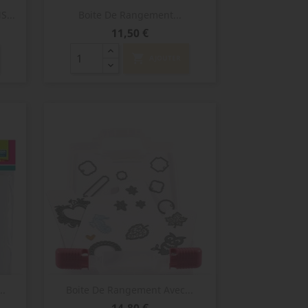
Aperçu rapide

...
Boite De Rangement...
Prix
11,50 €
shopping_cart
AJOUTER
Aperçu rapide

..
Boite De Rangement Avec...
Prix