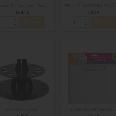
Aperçu rapide
Aperçu rapide


asseur De Rangement Pour...
FEUILLES MAGNETIQUES DANS
Prix
Prix
13,50 €
4,30 €
shopping_cart
shopping_cart
AJOUTER
AJOUTER
Aperçu rapide
Aperçu rapide


Support À Brosses
Feuilles Magnétiques Pour.
Prix
Prix