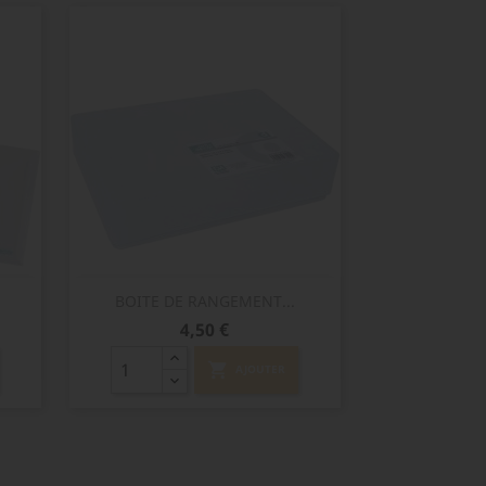
Aperçu rapide

BOITE DE RANGEMENT...
Prix
4,50 €
shopping_cart
AJOUTER