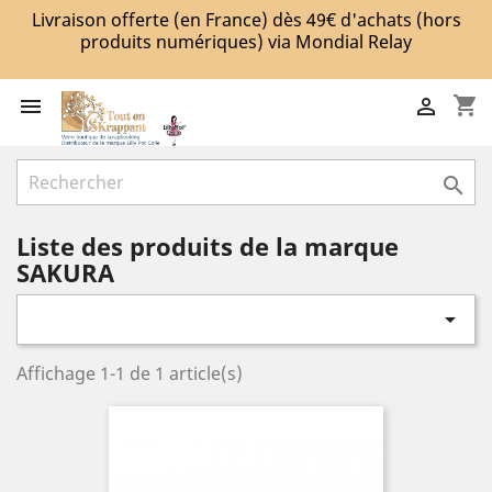
Livraison offerte (en France) dès 49€ d'achats (hors
produits numériques) via Mondial Relay
shopping_cart



Liste des produits de la marque
SAKURA

Affichage 1-1 de 1 article(s)