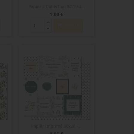
Aperçu rapide

Papier 2 Collection SO'Fall...
Prix
1,00 €
shopping_cart
AJOUTER
Aperçu rapide

Papier Imprimé 30x30 -...
Prix