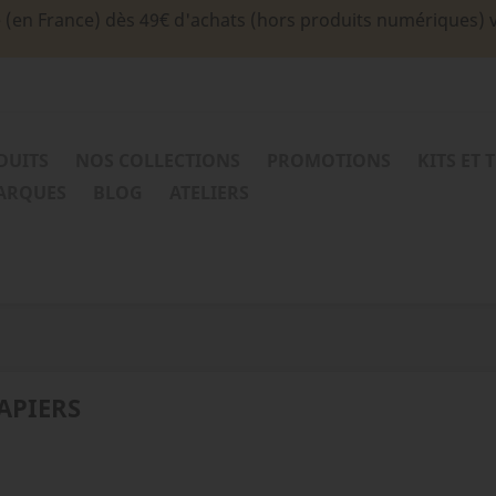
e (en France) dès 49€ d'achats (hors produits numériques) 
DUITS
NOS COLLECTIONS
PROMOTIONS
KITS ET 
MARQUES
BLOG
ATELIERS
APIERS