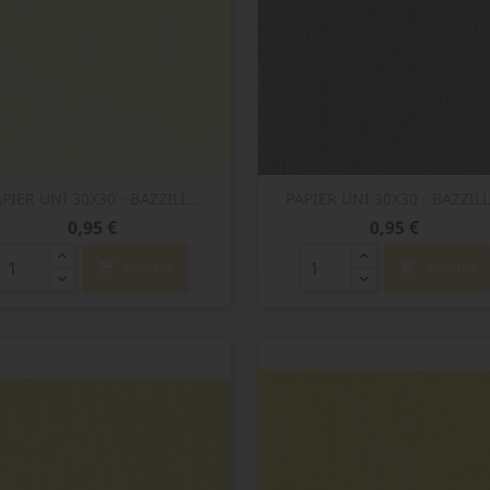
Aperçu rapide
Aperçu rapide


PIER UNI 30X30 - BAZZILL...
PAPIER UNI 30X30 - BAZZILL.
Prix
Prix
0,95 €
0,95 €
shopping_cart
shopping_cart
AJOUTER
AJOUTER