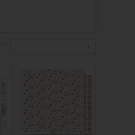
par

: