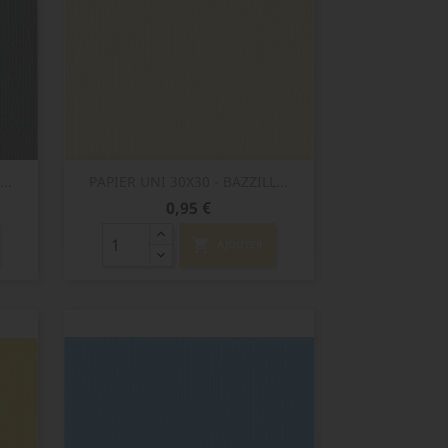
Aperçu rapide

..
PAPIER UNI 30X30 - BAZZILL...
Prix
0,95 €
shopping_cart
AJOUTER