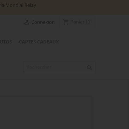
via Mondial Relay
shopping_cart

Panier
(0)
Connexion
TUTOS
CARTES CADEAUX
