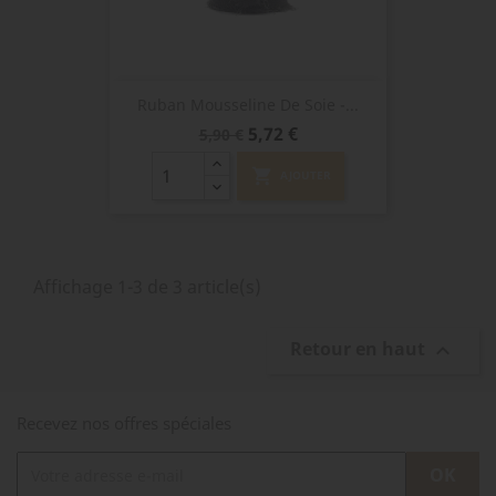
Ruban Mousseline De Soie -...
Prix
Prix
5,72 €
5,90 €
de
base
shopping_cart
AJOUTER
Affichage 1-3 de 3 article(s)
Retour en haut

Recevez nos offres spéciales