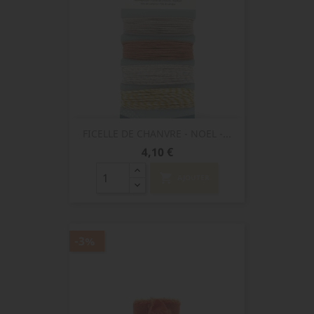
FICELLE DE CHANVRE - NOEL -...
Prix
4,10 €
shopping_cart
AJOUTER
-3%