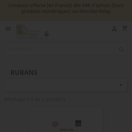
Livraison offerte (en France) dès 49€ d'achats (hors
produits numériques) via Mondial Relay
shopping_cart



RUBANS

Affichage 1-3 de 3 article(s)