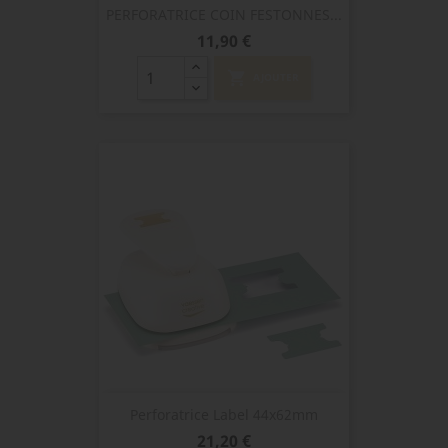
PERFORATRICE COIN FESTONNES...
Prix
11,90 €
shopping_cart
AJOUTER
Perforatrice Label 44x62mm
Prix
21,20 €