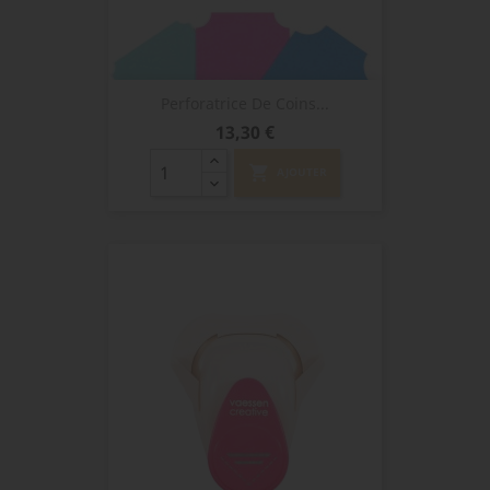
Perforatrice De Coins...
Prix
13,30 €
shopping_cart
AJOUTER