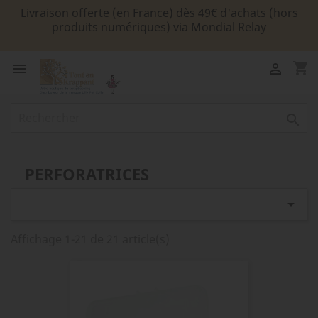
Livraison offerte (en France) dès 49€ d'achats (hors
produits numériques) via Mondial Relay
shopping_cart



PERFORATRICES

Affichage 1-21 de 21 article(s)