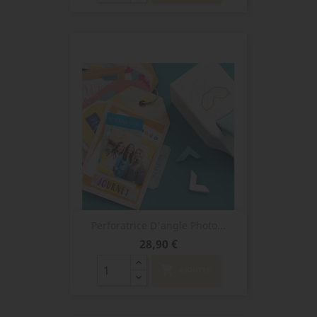
Perforatrice D'angle Photo...
Prix
28,90 €
shopping_cart
AJOUTER