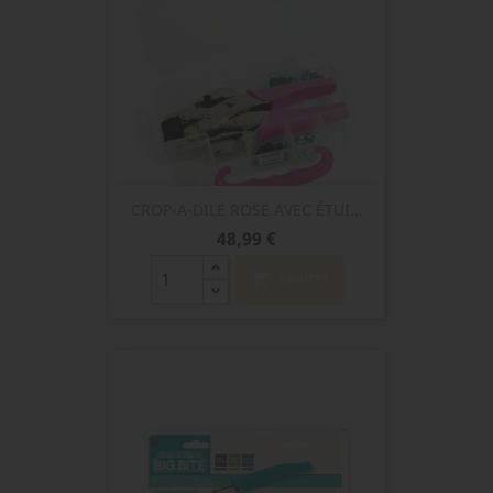
CROP-A-DILE ROSE AVEC ÉTUI...
Prix
48,99 €
shopping_cart
AJOUTER