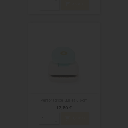
shopping_cart
AJOUTER
Perforatrice Œillet 0,6cm
Prix
12,80 €
shopping_cart
AJOUTER