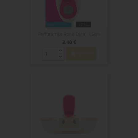
Perforatrice Rond Diam 1,5cm
Prix
3,40 €
shopping_cart
AJOUTER