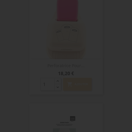
Perforatrice Pour...
Prix
18,20 €
shopping_cart
AJOUTER