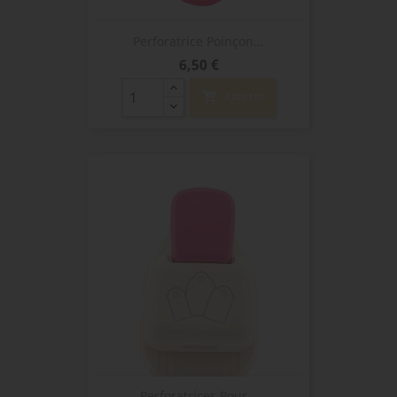
Perforatrice Poinçon...
Prix
6,50 €
shopping_cart
AJOUTER
Perforatrices Pour...