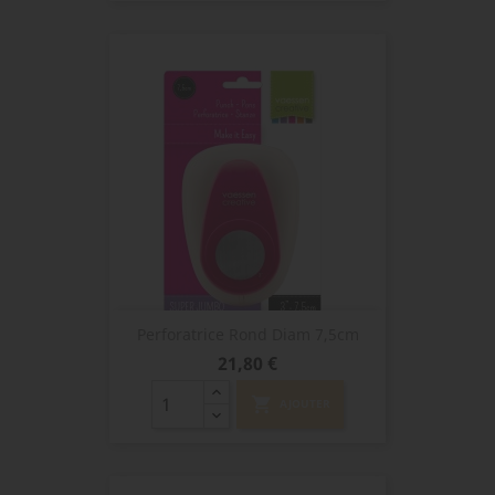
Perforatrice Rond Diam 7,5cm
Prix
21,80 €
shopping_cart
AJOUTER