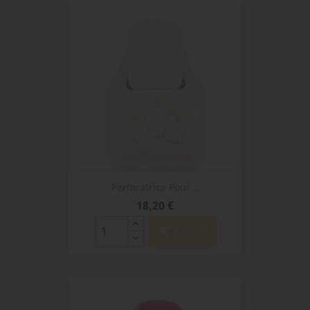
Perforatrice Pour...
Prix
18,20 €
shopping_cart
AJOUTER