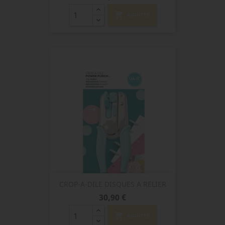
shopping_cart
AJOUTER
CROP-A-DILE DISQUES A RELIER
Prix
30,90 €
shopping_cart
AJOUTER