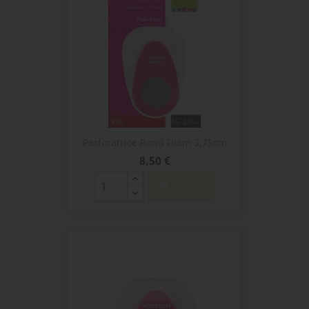
Perforatrice Rond Diam 3,75cm
Prix
8,50 €
shopping_cart
AJOUTER