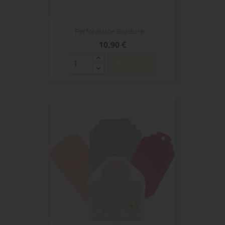
Perforatrice Bordure...
Prix
10,90 €
shopping_cart
AJOUTER