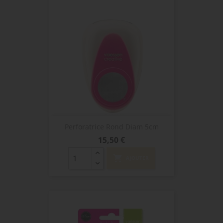
Perforatrice Rond Diam 5cm
Prix
15,50 €
shopping_cart
AJOUTER