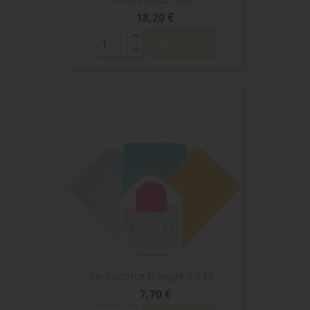
Prix
18,20 €
shopping_cart
AJOUTER
Perforatrice D'angle 4 7 Et...
Prix
7,70 €