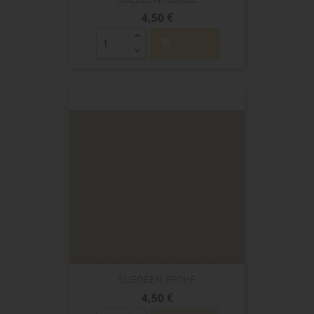
Prix
4,50 €
shopping_cart
AJOUTER
SUEDEEN PECHE
Prix
4,50 €