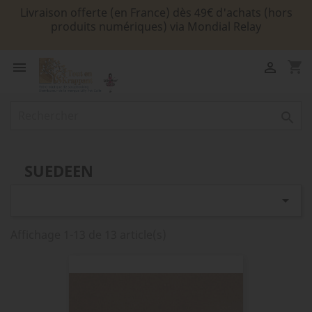
Livraison offerte (en France) dès 49€ d'achats (hors
produits numériques) via Mondial Relay
shopping_cart



SUEDEEN

Affichage 1-13 de 13 article(s)