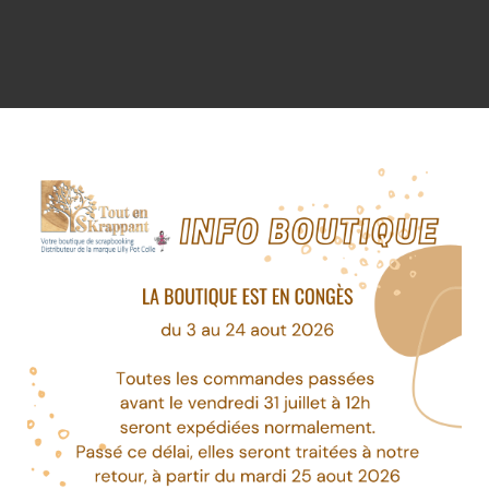
Trier 
 2 produits.
-3%