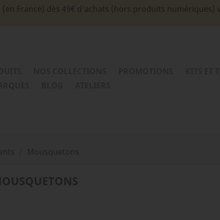
e (en France) dès 49€ d'achats (hors produits numériques) 
DUITS
NOS COLLECTIONS
PROMOTIONS
KITS ET 
MARQUES
BLOG
ATELIERS
ents
Mousquetons
OUSQUETONS