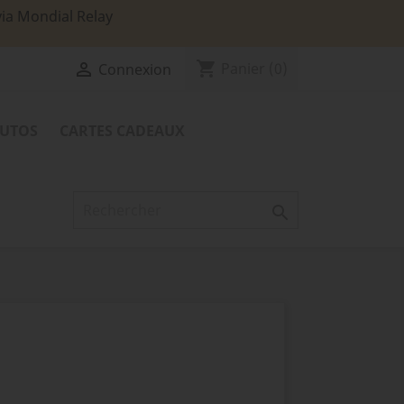
via Mondial Relay
shopping_cart

Panier
(0)
Connexion
TUTOS
CARTES CADEAUX
