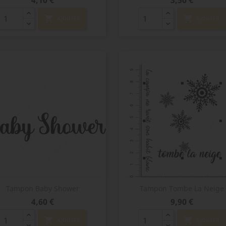
4,10 €
3,50 €
shopping_cart
shopping_cart
AJOUTER
AJOUTER
Aperçu rapide
Aperçu rapide


Tampon Baby Shower
Tampon Tombe La Neige
Prix
Prix
4,60 €
9,90 €
shopping_cart
shopping_cart
AJOUTER
AJOUTER