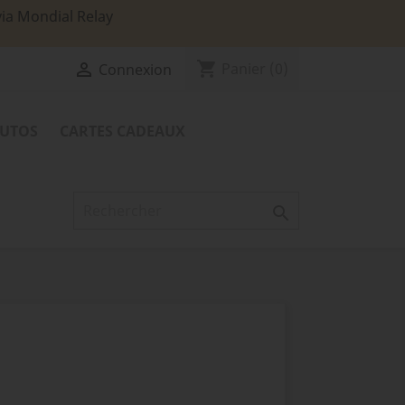
via Mondial Relay
shopping_cart

Panier
(0)
Connexion
TUTOS
CARTES CADEAUX
