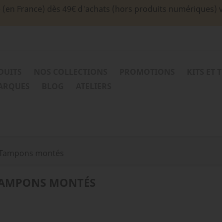
e (en France) dès 49€ d'achats (hors produits numériques) 
DUITS
NOS COLLECTIONS
PROMOTIONS
KITS ET 
MARQUES
BLOG
ATELIERS
Tampons montés
AMPONS MONTÉS