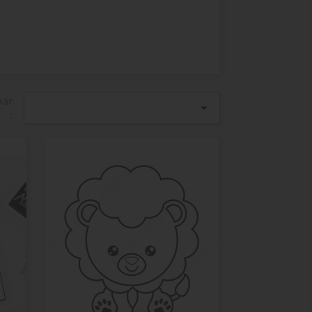
par

: