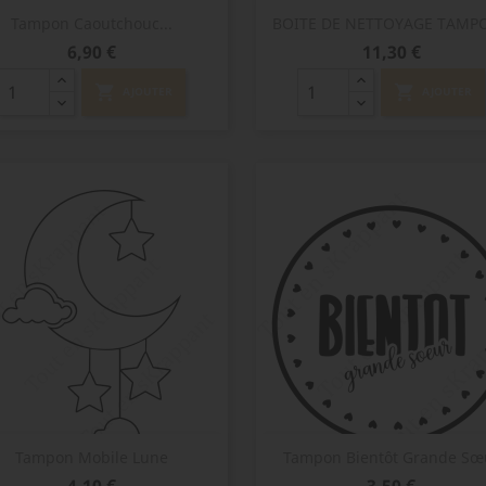
Aperçu rapide
Aperçu rapide


Tampon Caoutchouc...
BOITE DE NETTOYAGE TAMP
Prix
Prix
6,90 €
11,30 €
shopping_cart
shopping_cart
AJOUTER
AJOUTER
Aperçu rapide
Aperçu rapide


Tampon Mobile Lune
Tampon Bientôt Grande Sœ
Prix
Prix