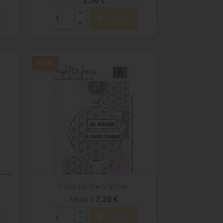
3,50 €
shopping_cart
AJOUTER
-50%
Aperçu rapide

Fleur De Vie-S'aimer
Prix
Prix
7,20 €
14,40 €
de
base
shopping_cart
AJOUTER