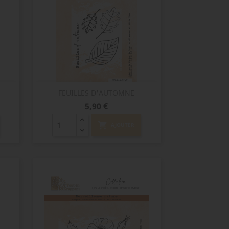
Aperçu rapide

FEUILLES D'AUTOMNE
Prix
5,90 €
shopping_cart
AJOUTER