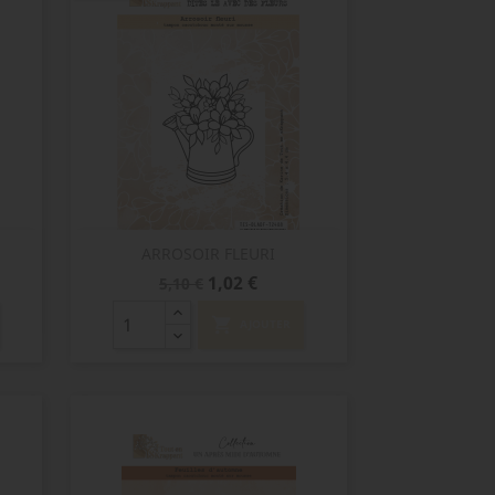
Aperçu rapide

ARROSOIR FLEURI
Prix
Prix
1,02 €
5,10 €
de
base
shopping_cart
AJOUTER