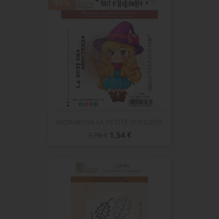
-80%
MORVANYA LA PETITE SORCIERE
Prix
Prix
1,54 €
7,70 €
de
base