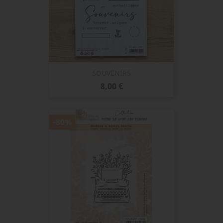
SOUVENIRS
Prix
8,00 €
-80%