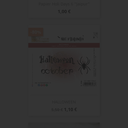
Papier Holi Days 6 "Jaipur"
Prix
1,00 €
-80%
HALLOWEEN
Prix
Prix
1,10 €
5,50 €
de
base