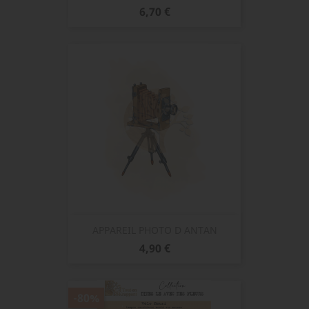
Prix
6,70 €
APPAREIL PHOTO D ANTAN
Prix
4,90 €
-80%