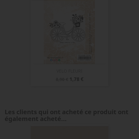
VELO FLEURI
Prix
Prix
1,78 €
8,90 €
de
base
Les clients qui ont acheté ce produit ont
également acheté...