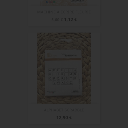
MACHINE A ECRIRE FLEURIE
Prix
Prix
1,12 €
5,60 €
de
base
ALPHABET SCRABBLE
Prix
12,90 €