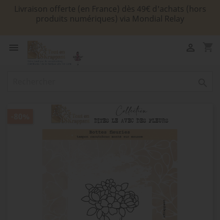
Livraison offerte (en France) dès 49€ d'achats (hors
produits numériques) via Mondial Relay
shopping_cart



-80%