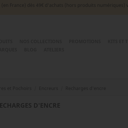
e (en France) dès 49€ d'achats (hors produits numériques) 
DUITS
NOS COLLECTIONS
PROMOTIONS
KITS ET 
MARQUES
BLOG
ATELIERS
es et Pochoirs
Encreurs
Recharges d'encre
ECHARGES D'ENCRE