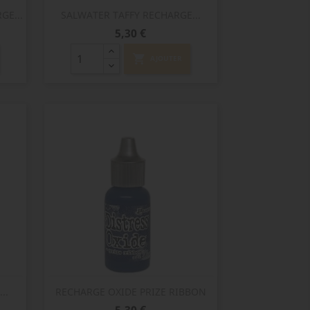
Aperçu rapide

E...
SALWATER TAFFY RECHARGE...
Prix
5,30 €
shopping_cart
AJOUTER
Aperçu rapide

..
RECHARGE OXIDE PRIZE RIBBON
Prix