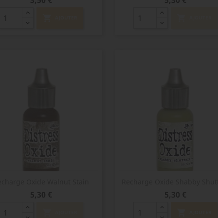
3,50 €
5,30 €
shopping_cart
shopping_cart
AJOUTER
AJOUTER
Aperçu rapide
Aperçu rapide


echarge Oxide Walnut Stain
Recharge Oxide Shabby Shut
Prix
Prix
5,30 €
5,30 €
shopping_cart
shopping_cart
AJOUTER
AJOUTER