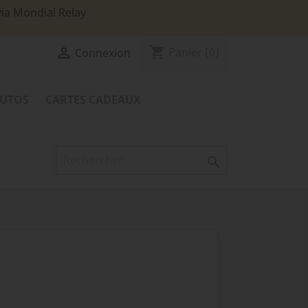
via Mondial Relay
shopping_cart

Panier
(0)
Connexion
TUTOS
CARTES CADEAUX
