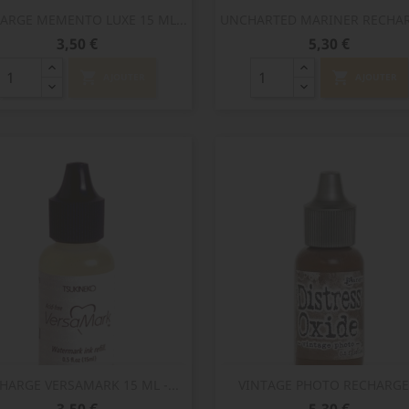
Aperçu rapide
Aperçu rapide


ARGE MEMENTO LUXE 15 ML...
UNCHARTED MARINER RECHARG
Prix
Prix
3,50 €
5,30 €
shopping_cart
shopping_cart
AJOUTER
AJOUTER
Aperçu rapide
Aperçu rapide


HARGE VERSAMARK 15 ML -...
VINTAGE PHOTO RECHARGE.
Prix
Prix