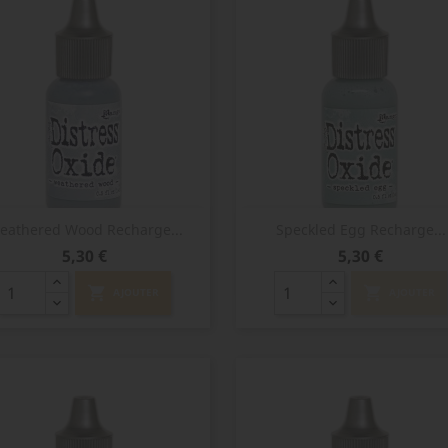
Aperçu rapide
Aperçu rapide


eathered Wood Recharge...
Speckled Egg Recharge...
Prix
Prix
5,30 €
5,30 €
shopping_cart
shopping_cart
AJOUTER
AJOUTER