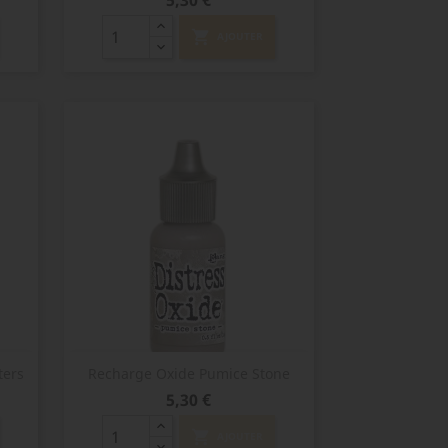
5,30 €
shopping_cart
AJOUTER
Aperçu rapide

ters
Recharge Oxide Pumice Stone
Prix
5,30 €
shopping_cart
AJOUTER