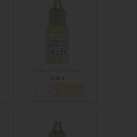
Aperçu rapide

Twisted Citron Recharge...
Prix
5,30 €
shopping_cart
AJOUTER