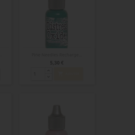
Aperçu rapide

.
Pine Needles Recharge...
Prix
5,30 €
shopping_cart
AJOUTER