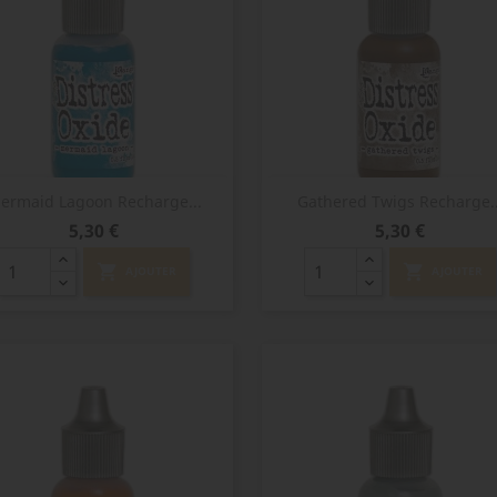
Aperçu rapide
Aperçu rapide


ermaid Lagoon Recharge...
Gathered Twigs Recharge..
Prix
Prix
5,30 €
5,30 €
shopping_cart
shopping_cart
AJOUTER
AJOUTER