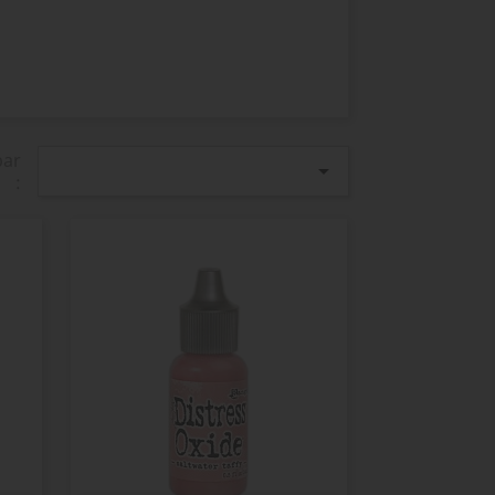
par

: