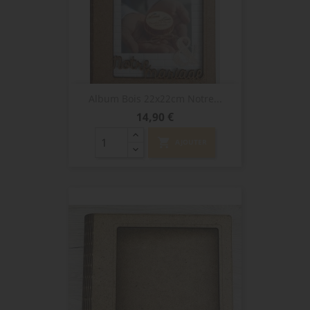
Album Bois 22x22cm Notre...
Prix
14,90 €
shopping_cart
AJOUTER