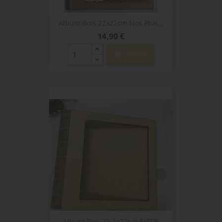
Album Bois 22x22cm Nos Plus...
Prix
14,90 €
shopping_cart
AJOUTER
Album Bois 23.5x22cm EVIDE