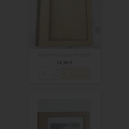
Album Bois 22x22cm EVIDE
Prix
14,90 €
shopping_cart
AJOUTER