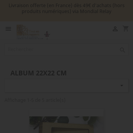
Livraison offerte (en France) dès 49€ d'achats (hors
produits numériques) via Mondial Relay
shopping_cart



ALBUM 22X22 CM

Affichage 1-5 de 5 article(s)