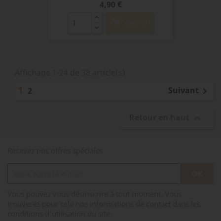
Prix
4,90 €
shopping_cart
AJOUTER
Affichage 1-24 de 38 article(s)
1
Suivant
2

Retour en haut

Recevez nos offres spéciales
Vous pouvez vous désinscrire à tout moment. Vous
trouverez pour cela nos informations de contact dans les
conditions d'utilisation du site.