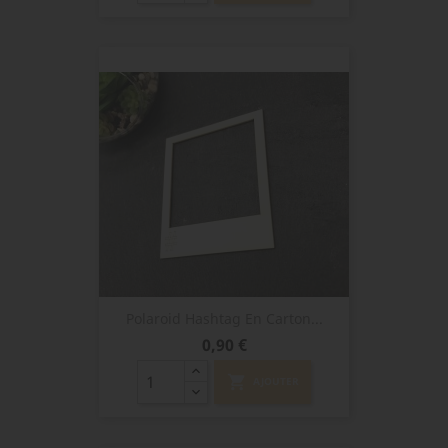
Polaroid Hashtag En Carton...
Prix
0,90 €
shopping_cart
AJOUTER