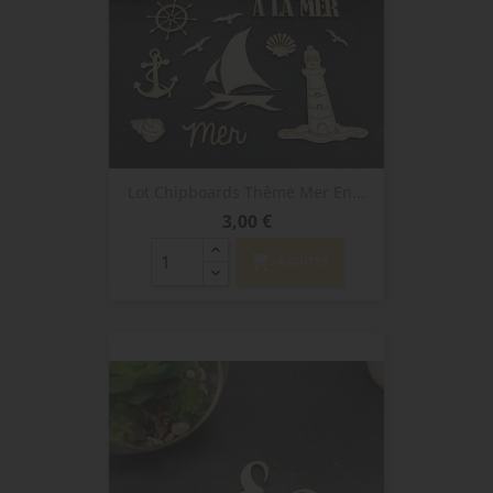
Lot Chipboards Thème Mer En...
Prix
3,00 €
shopping_cart
AJOUTER