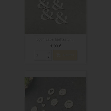
Lot 4 Esperluettes En...
Prix
1,00 €
shopping_cart
AJOUTER