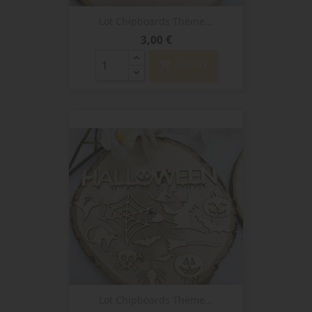
Lot Chipboards Thème...
Prix
3,00 €
shopping_cart
AJOUTER
Lot Chipboards Thème...