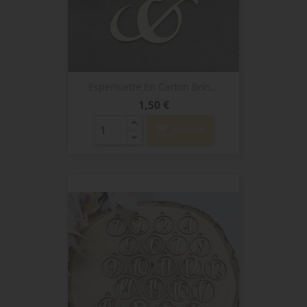
Esperluette En Carton Bois...
Prix
1,50 €
shopping_cart
AJOUTER