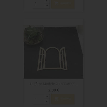
shopping_cart
AJOUTER
Fenêtre Modèle 2 En Carton...
Prix
2,00 €
shopping_cart
AJOUTER