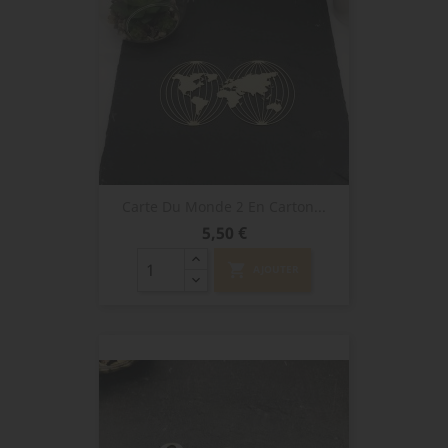
Carte Du Monde 2 En Carton...
Prix
5,50 €
shopping_cart
AJOUTER