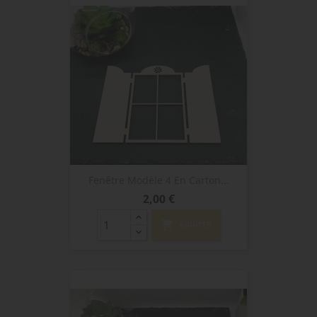
Fenêtre Modèle 4 En Carton...
Prix
2,00 €
shopping_cart
AJOUTER