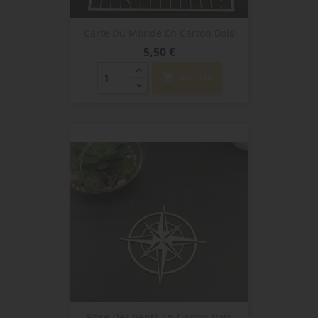
Carte Du Monde En Carton Bois
Prix
5,50 €
shopping_cart
AJOUTER
Rose Des Vents En Carton Bois