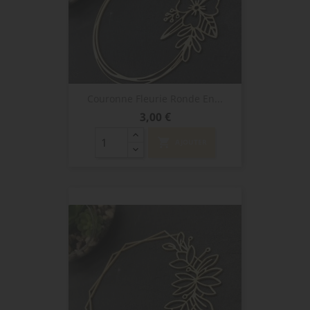
Couronne Fleurie Ronde En...
Prix
3,00 €
shopping_cart
AJOUTER