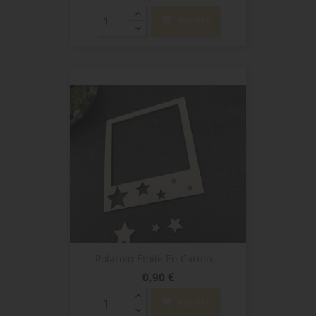
shopping_cart
AJOUTER
Polaroid Étoile En Carton...
Prix
0,90 €
shopping_cart
AJOUTER