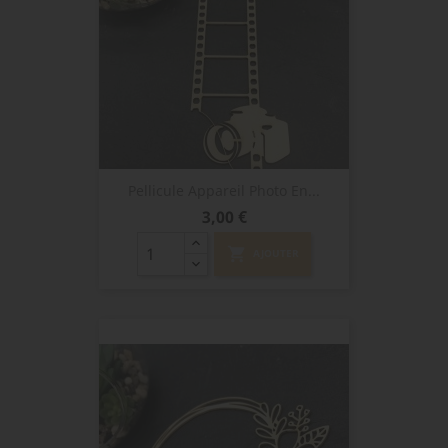
Pellicule Appareil Photo En...
Prix
3,00 €
shopping_cart
AJOUTER