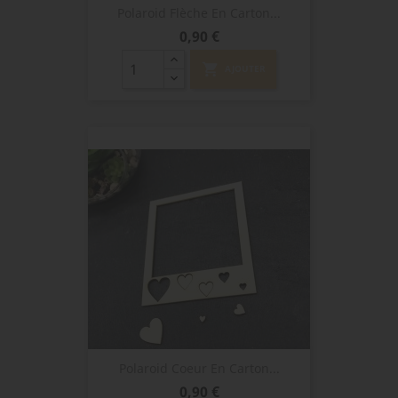
Polaroid Flèche En Carton...
Prix
0,90 €
shopping_cart
AJOUTER
Polaroid Coeur En Carton...
Prix
0,90 €