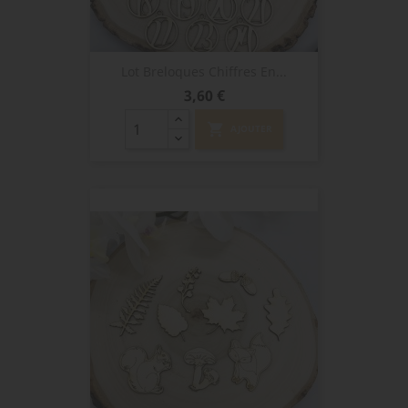
Lot Breloques Chiffres En...
Prix
3,60 €
shopping_cart
AJOUTER