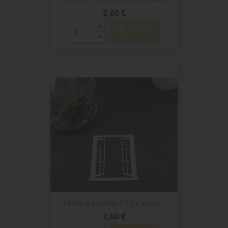
Prix
2,00 €
shopping_cart
AJOUTER
Fenêtre Modèle 1 En Carton...
Prix
2,00 €