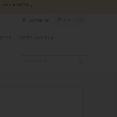
via Mondial Relay
shopping_cart

Panier
(0)
Connexion
TUTOS
CARTES CADEAUX
