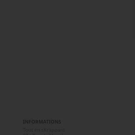
Facebook
Rss
YouTube
Pinterest
Instagram
TikTok
INFORMATIONS
Tout en sKrappant