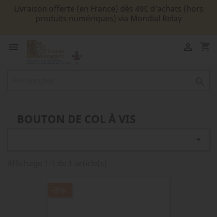
Livraison offerte (en France) dès 49€ d'achats (hors
produits numériques) via Mondial Relay
shopping_cart



BOUTON DE COL À VIS

Affichage 1-1 de 1 article(s)
-3%