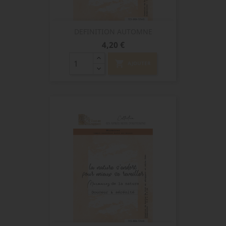
DEFINITION AUTOMNE
Prix
4,20 €
shopping_cart
AJOUTER