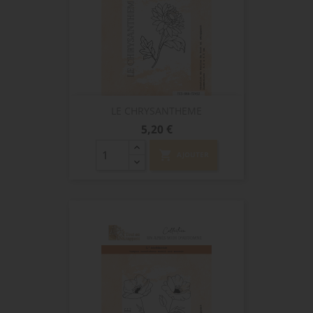
LE CHRYSANTHEME
Prix
5,20 €
shopping_cart
AJOUTER