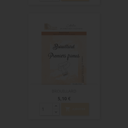
BROUILLARD
Prix
5,10 €
shopping_cart
AJOUTER