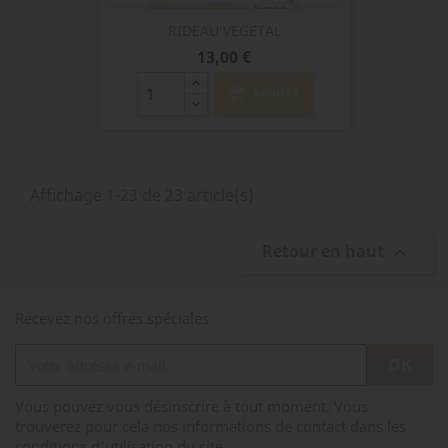
RIDEAU VEGETAL
Prix
13,00 €
shopping_cart
AJOUTER
Affichage 1-23 de 23 article(s)
Retour en haut

Recevez nos offres spéciales
Vous pouvez vous désinscrire à tout moment. Vous
trouverez pour cela nos informations de contact dans les
conditions d'utilisation du site.