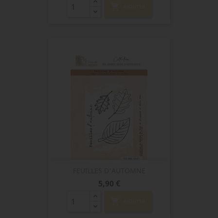
shopping_cart
AJOUTER
FEUILLES D'AUTOMNE
Prix
5,90 €
shopping_cart
AJOUTER