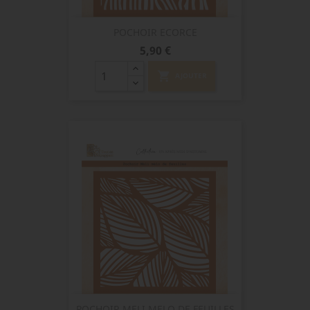
POCHOIR ECORCE
Prix
5,90 €
shopping_cart
AJOUTER
POCHOIR MELI MELO DE FEUILLES