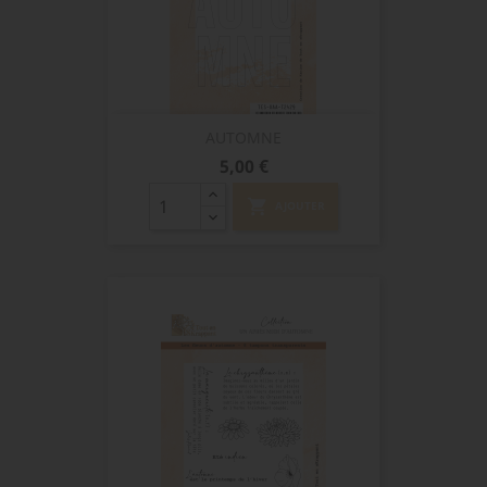
AUTOMNE
Prix
5,00 €
shopping_cart
AJOUTER