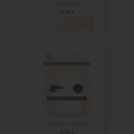
MURMURES
Prix
4,20 €
shopping_cart
AJOUTER
COULEURS MORDOREES
Prix
4,40 €