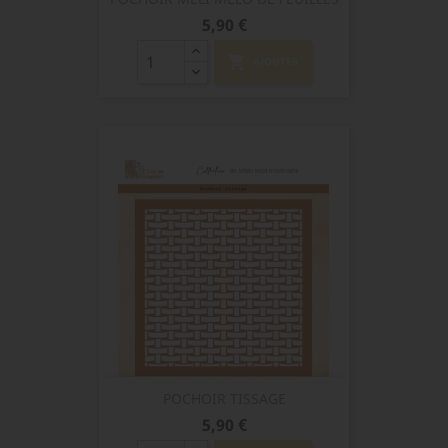
Prix
5,90 €
shopping_cart
AJOUTER
POCHOIR TISSAGE
Prix
5,90 €