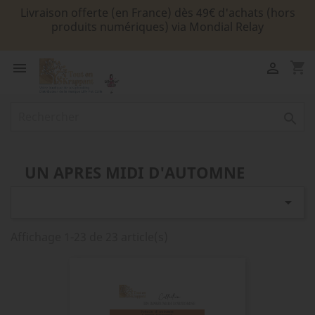
Livraison offerte (en France) dès 49€ d'achats (hors
produits numériques) via Mondial Relay
shopping_cart



UN APRES MIDI D'AUTOMNE

Affichage 1-23 de 23 article(s)