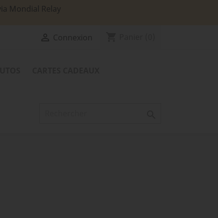
via Mondial Relay
shopping_cart

Panier
(0)
Connexion
TUTOS
CARTES CADEAUX
