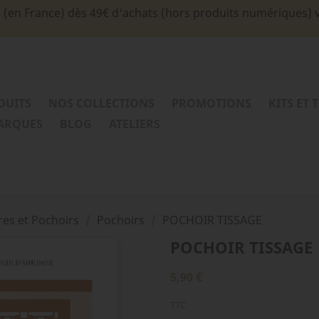
e (en France) dès 49€ d'achats (hors produits numériques) 
DUITS
NOS COLLECTIONS
PROMOTIONS
KITS ET 
MARQUES
BLOG
ATELIERS
es et Pochoirs
Pochoirs
POCHOIR TISSAGE
POCHOIR TISSAGE
5,90 €
TTC