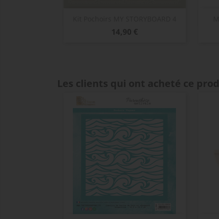
Aperçu rapide

Kit Pochoirs MY STORYBOARD 4
M
Prix
14,90 €
Les clients qui ont acheté ce pro