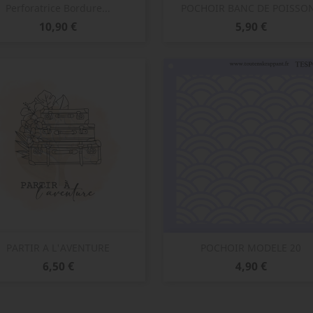
Aperçu rapide
Aperçu rapide


Perforatrice Bordure...
POCHOIR BANC DE POISSO
Prix
Prix
10,90 €
5,90 €
Aperçu rapide
Aperçu rapide


PARTIR A L'AVENTURE
POCHOIR MODELE 20
Prix
Prix
6,50 €
4,90 €