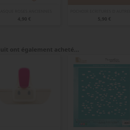
Aperçu rapide
Aperçu rapide


ASQUE ROSES ANCIENNES
POCHOIR ECRITURES D AUTRE
Prix
Prix
4,90 €
5,90 €
duit ont également acheté...