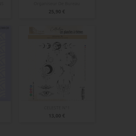
Aperçu rapide

NS
Organiseur De Bureau
Prix
25,90 €
Aperçu rapide

CELESTE N°1
Prix
13,00 €