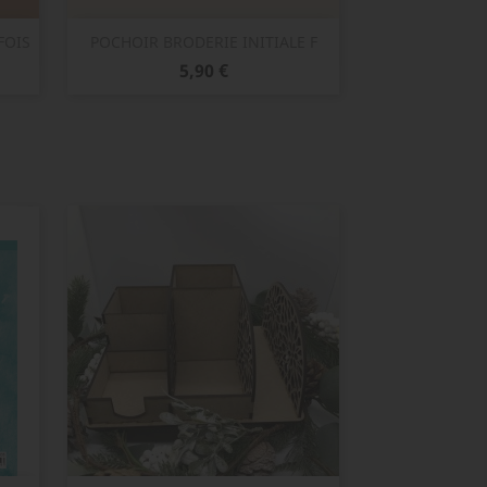
Aperçu rapide

FOIS
POCHOIR BRODERIE INITIALE F
Prix
5,90 €