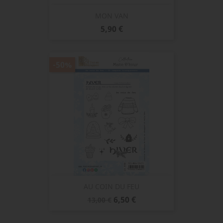
MON VAN
Prix
5,90 €
-50%
AU COIN DU FEU
Prix
Prix
6,50 €
13,00 €
de
base