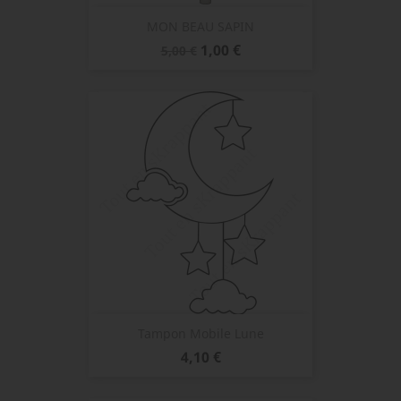
MON BEAU SAPIN
Prix
Prix
1,00 €
5,00 €
de
base
Tampon Mobile Lune
Prix
4,10 €