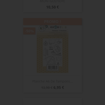
MONTGOLFIERE
Prix
10,50 €
PROMO !
-50%
Planche A6 De Tampons...
Prix
Prix
6,95 €
13,90 €
de
base