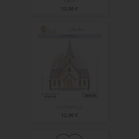
VŒUX
Prix
13,00 €
LA CHAPELLE
Prix
12,90 €