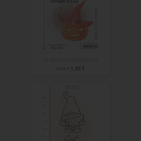
LA FETE DES CITROUILLES
Prix
Prix
1,30 €
6,50 €
de
base