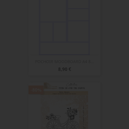
POCHOIR MOODBOARD A4 8...
Prix
8,90 €
-80%