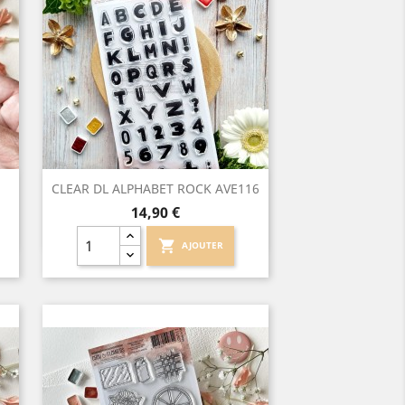
Aperçu rapide

CLEAR DL ALPHABET ROCK AVE116
Prix
14,90 €
shopping_cart
AJOUTER