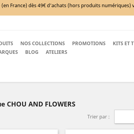
e (en France) dès 49€ d'achats (hors produits numériques) 
DUITS
NOS COLLECTIONS
PROMOTIONS
KITS ET 
MARQUES
BLOG
ATELIERS
S
rque CHOU AND FLOWERS
Trier par :