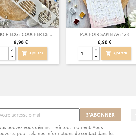
Aperçu rapide
Aperçu rapide


OIR EDGE COUCHER DE...
POCHOIR SAPIN AVE123
Prix
Prix
8,90 €
6,90 €
shopping_cart
shopping_cart
AJOUTER
AJOUTER
ous pouvez vous désinscrire à tout moment. Vous
ouverez pour cela nos informations de contact dans les