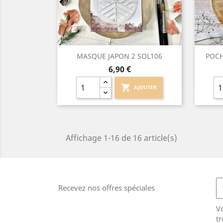
Aperçu rapide

MASQUE JAPON 2 SOL106
POCH
Prix
6,90 €
shopping_cart
AJOUTER
Affichage 1-16 de 16 article(s)
Recevez nos offres spéciales
V
tr