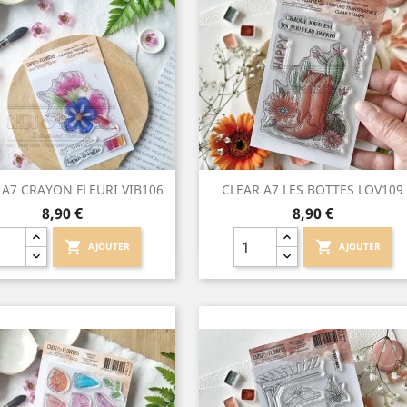
Aperçu rapide
Aperçu rapide


 A7 CRAYON FLEURI VIB106
CLEAR A7 LES BOTTES LOV109
Prix
Prix
8,90 €
8,90 €
shopping_cart
shopping_cart
AJOUTER
AJOUTER