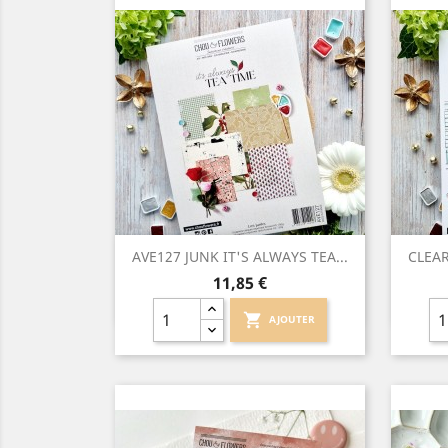
Aperçu rapide

AVE127 JUNK IT'S ALWAYS TEA...
CLEAR
Prix
11,85 €
shopping_cart
AJOUTER