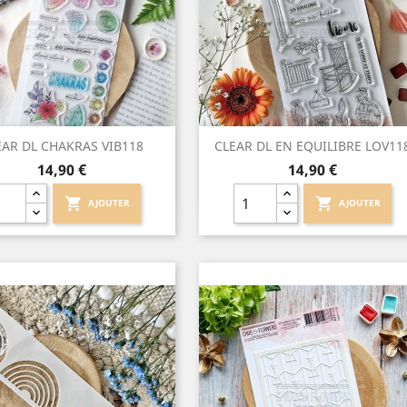
Aperçu rapide
Aperçu rapide


EAR DL CHAKRAS VIB118
CLEAR DL EN EQUILIBRE LOV11
Prix
Prix
14,90 €
14,90 €
shopping_cart
shopping_cart
AJOUTER
AJOUTER