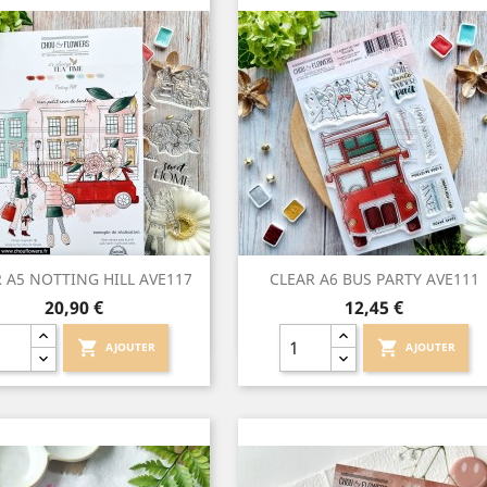
Aperçu rapide
Aperçu rapide


 A5 NOTTING HILL AVE117
CLEAR A6 BUS PARTY AVE111
Prix
Prix
20,90 €
12,45 €
shopping_cart
shopping_cart
AJOUTER
AJOUTER