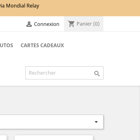
via Mondial Relay
shopping_cart

Panier
(0)
Connexion
TUTOS
CARTES CADEAUX

