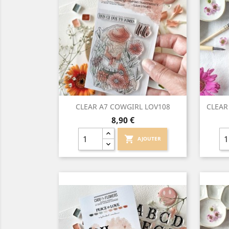
Aperçu rapide

CLEAR A7 COWGIRL LOV108
CLEAR
Prix
8,90 €
shopping_cart
AJOUTER