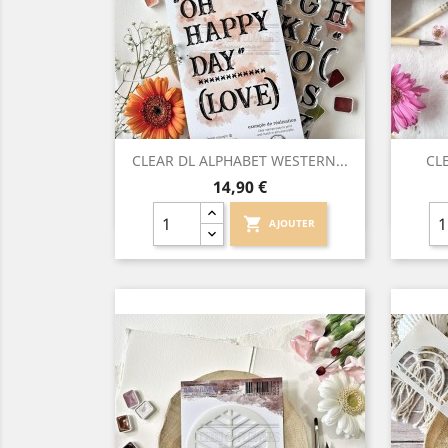
Aperçu rapide

CLEAR DL ALPHABET WESTERN...
CL
Prix
14,90 €
shopping_cart
AJOUTER