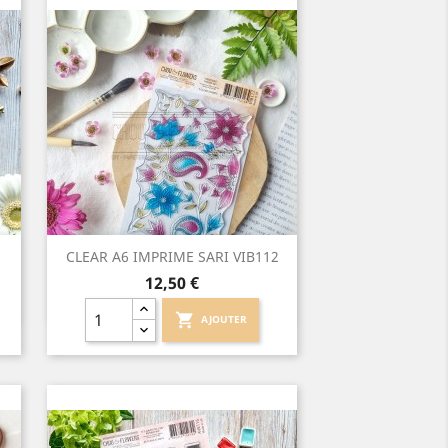
Aperçu rapide

CLEAR A6 IMPRIME SARI VIB112
Prix
12,50 €
shopping_cart
AJOUTER