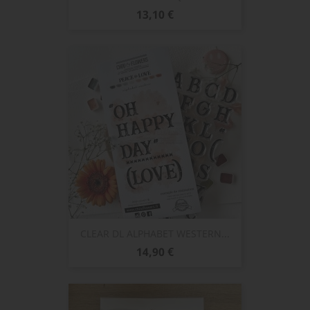
Prix
13,10 €
CLEAR DL ALPHABET WESTERN...
Prix
14,90 €