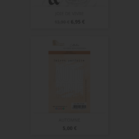
JOIE DE VIVRE
Prix
Prix
6,95 €
13,90 €
de
base
AUTOMNE
Prix
5,00 €