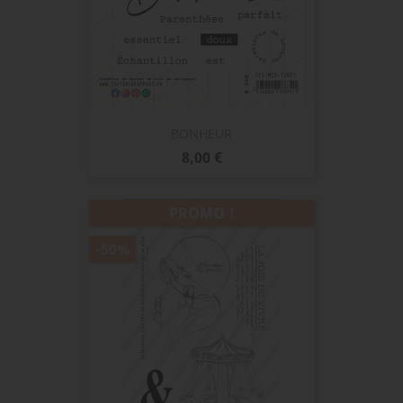
BONHEUR
Prix
8,00 €
PROMO !
-50%