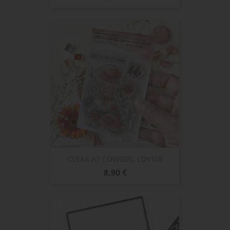
CLEAR A7 COWGIRL LOV108
Prix
8,90 €