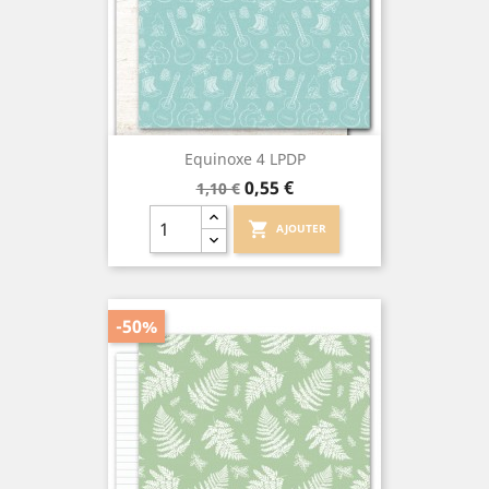
Equinoxe 4 LPDP
Prix
Prix
0,55 €
1,10 €
de
base
shopping_cart
AJOUTER
-50%