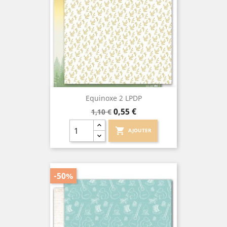
Equinoxe 2 LPDP
Prix
Prix
0,55 €
1,10 €
de
base
shopping_cart
AJOUTER
-50%