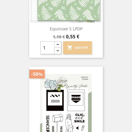
Equinoxe 5 LPDP
Prix
Prix
0,55 €
1,10 €
de
base
shopping_cart
AJOUTER
-50%