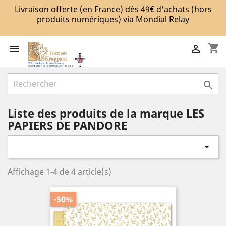
Livraison offerte (en France) dès 49€ d'achats (hors
produits numériques) via Mondial Relay
shopping_cart



Liste des produits de la marque LES
PAPIERS DE PANDORE

Affichage 1-4 de 4 article(s)
-50%