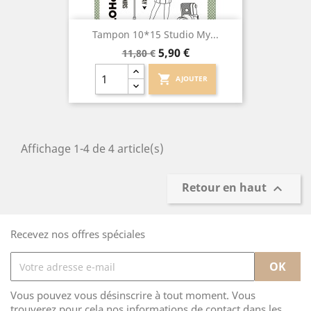
Tampon 10*15 Studio My...
Prix
Prix
5,90 €
11,80 €
de
base
shopping_cart
AJOUTER
Affichage 1-4 de 4 article(s)
Retour en haut

Recevez nos offres spéciales
Vous pouvez vous désinscrire à tout moment. Vous
trouverez pour cela nos informations de contact dans les