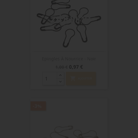
Epingles À Nourrice - Noir
Prix
Prix
0,97 €
1,00 €
de
base
shopping_cart
AJOUTER
-3%