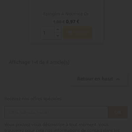
Epingles À Nourrice Or
Prix
Prix
0,97 €
1,00 €
de
base
shopping_cart
AJOUTER
Affichage 1-4 de 4 article(s)
Retour en haut

Recevez nos offres spéciales
Vous pouvez vous désinscrire à tout moment. Vous
trouverez pour cela nos informations de contact dans les