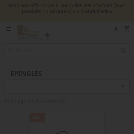
Livraison offerte (en France) dès 49€ d'achats (hors
produits numériques) via Mondial Relay
shopping_cart



EPINGLES

Affichage 1-4 de 4 article(s)
-3%