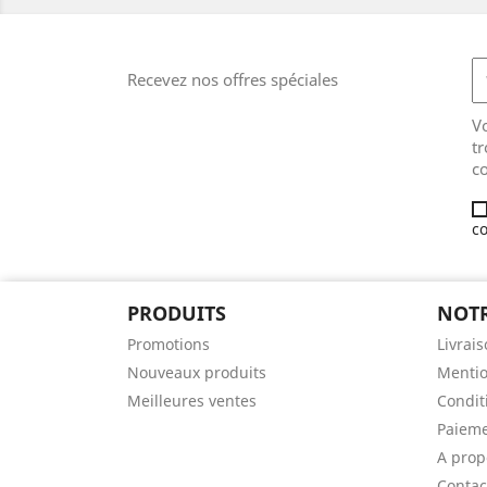
Recevez nos offres spéciales
V
tr
co
co
PRODUITS
NOTR
Promotions
Livrai
Nouveaux produits
Mentio
Meilleures ventes
Condit
Paieme
A prop
Contac