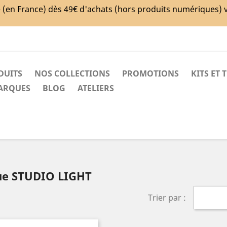
e (en France) dès 49€ d'achats (hors produits numériques) 
DUITS
NOS COLLECTIONS
PROMOTIONS
KITS ET 
MARQUES
BLOG
ATELIERS
que STUDIO LIGHT
Trier par :