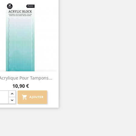
Aperçu rapide

Acrylique Pour Tampons...
Prix
10,90 €
shopping_cart
AJOUTER