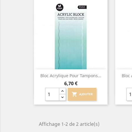
Aperçu rapide

Bloc Acrylique Pour Tampons...
Bloc 
Prix
6,70 €
shopping_cart
AJOUTER
Affichage 1-2 de 2 article(s)