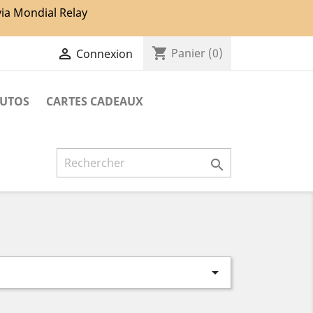
via Mondial Relay
shopping_cart

Panier
(0)
Connexion
TUTOS
CARTES CADEAUX

