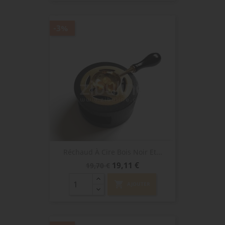
-3%
Réchaud À Cire Bois Noir Et...
Prix
Prix
19,11 €
19,70 €
de
base
shopping_cart
AJOUTER