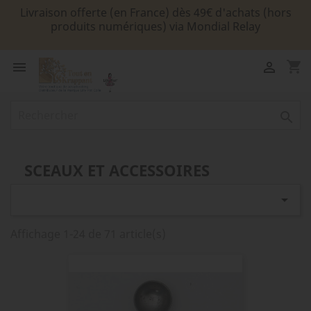
Livraison offerte (en France) dès 49€ d'achats (hors
produits numériques) via Mondial Relay
shopping_cart



SCEAUX ET ACCESSOIRES

Affichage 1-24 de 71 article(s)