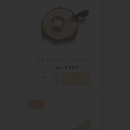
Cuillère À Cire 2 Becs Bois...
Prix
Prix
5,63 €
5,80 €
de
base
shopping_cart
AJOUTER
-3%