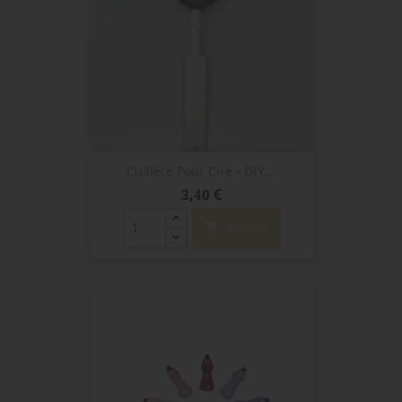
Cuillère Pour Cire - DIY...
Prix
3,40 €
shopping_cart
AJOUTER