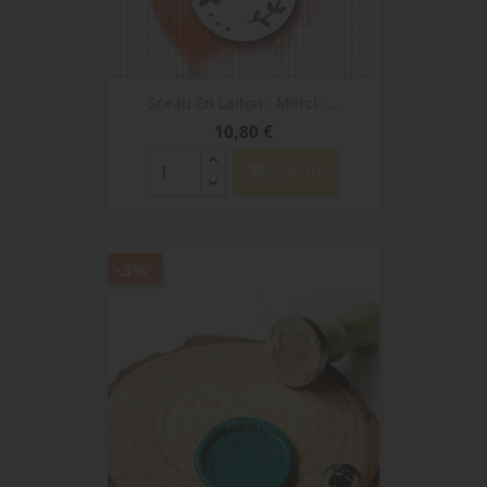
Sceau En Laiton : Merci -...
Prix
10,80 €
shopping_cart
AJOUTER
-3%