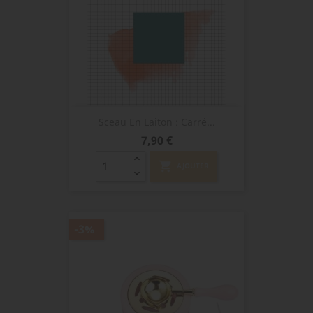
Sceau En Laiton : Carré...
Prix
7,90 €
shopping_cart
AJOUTER
-3%