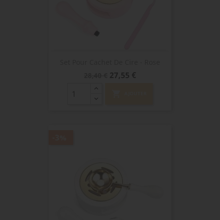
Set Pour Cachet De Cire - Rose
Prix
Prix
27,55 €
28,40 €
de
base
shopping_cart
AJOUTER
-3%