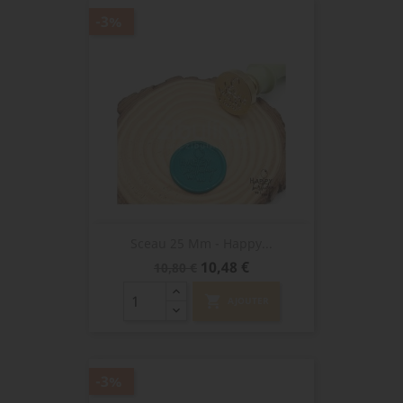
-3%
Sceau 25 Mm - Happy...
Prix
Prix
10,48 €
10,80 €
de
base
shopping_cart
AJOUTER
-3%