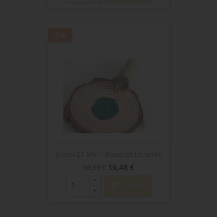
-3%
Sceau 25 Mm - Bouquet Lavande
Prix
Prix
10,48 €
10,80 €
de
base
shopping_cart
AJOUTER