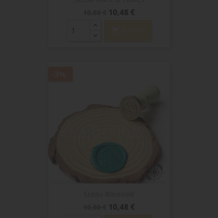
Prix
Prix
10,48 €
10,80 €
de
base
shopping_cart
AJOUTER
-3%
Sceau Boussole
Prix
Prix
10,48 €
10,80 €
de