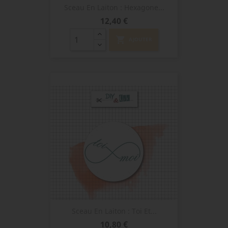
Sceau En Laiton : Hexagone...
Prix
12,40 €
shopping_cart
AJOUTER
Sceau En Laiton : Toi Et...
Prix
10,80 €