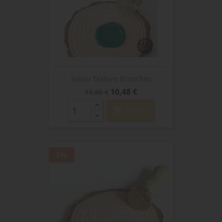
Sceau Texture Branches
Prix
Prix
10,48 €
10,80 €
de
base
shopping_cart
AJOUTER
-3%