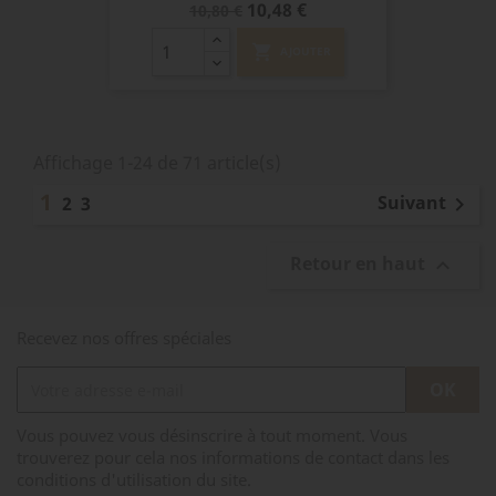
Prix
Prix
10,48 €
10,80 €
de
base
shopping_cart
AJOUTER
Affichage 1-24 de 71 article(s)
1
Suivant
2
3

Retour en haut

Recevez nos offres spéciales
Vous pouvez vous désinscrire à tout moment. Vous
trouverez pour cela nos informations de contact dans les
conditions d'utilisation du site.