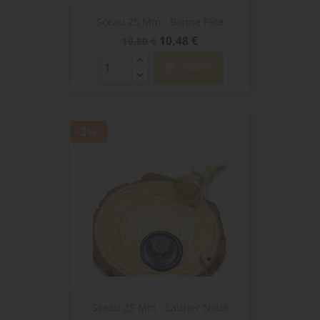
Sceau 25 Mm - Bonne Fête
Prix
Prix
10,48 €
10,80 €
de
base
shopping_cart
AJOUTER
-3%
Sceau 25 Mm - Laurier Noué