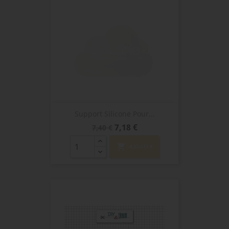
Support Silicone Pour...
Prix
Prix
7,18 €
7,40 €
de
base
shopping_cart
AJOUTER