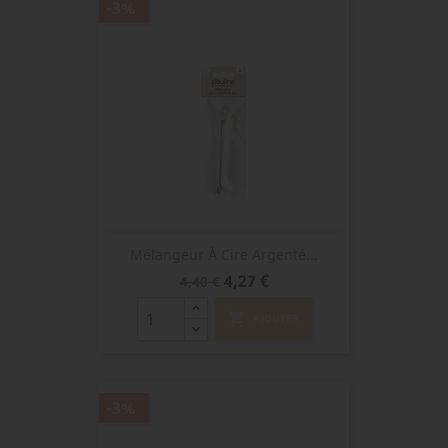
-3%
Mélangeur À Cire Argenté...
Prix
Prix
4,27 €
4,40 €
de
base
shopping_cart
AJOUTER
-3%