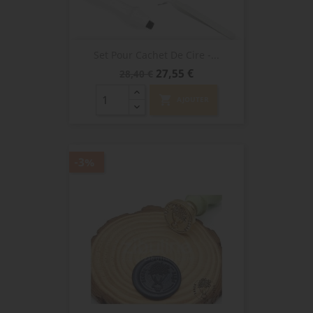
Set Pour Cachet De Cire -...
Prix
Prix
27,55 €
28,40 €
de
base
shopping_cart
AJOUTER
-3%