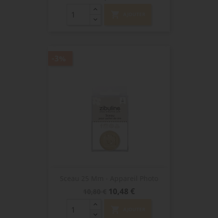
shopping_cart
AJOUTER
-3%
Sceau 25 Mm - Appareil Photo
Prix
Prix
10,48 €
10,80 €
de
base
shopping_cart
AJOUTER