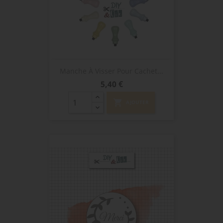
Manche À Visser Pour Cachet...
Prix
5,40 €
shopping_cart
AJOUTER