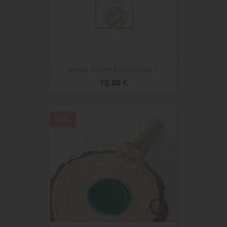
Sceau 25mm Esperluette 2
Prix
10,80 €
-3%