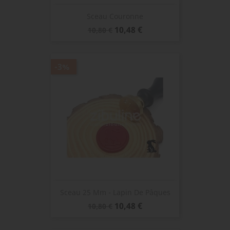
Sceau Couronne
Prix
Prix
10,48 €
10,80 €
de
base
-3%
Sceau 25 Mm - Lapin De Pâques
Prix
Prix
10,48 €
10,80 €
de
base