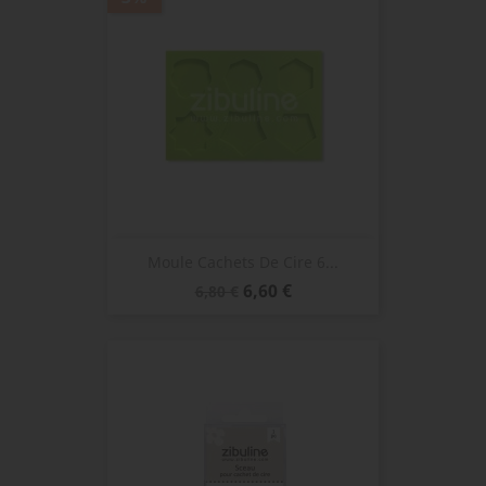
Moule Cachets De Cire 6...
Prix
Prix
6,60 €
6,80 €
de
base