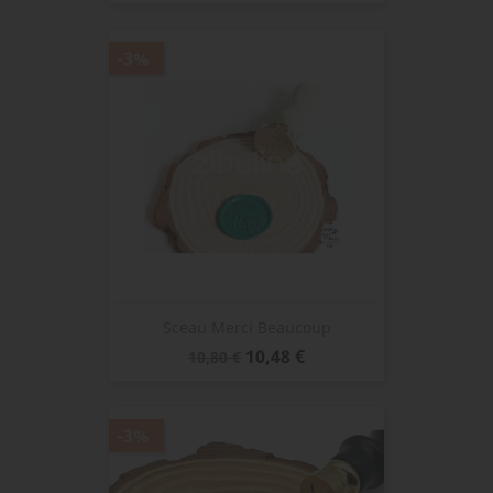
base
-3%
Sceau Merci Beaucoup
Prix
Prix
10,48 €
10,80 €
de
base
-3%