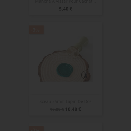
Manche À Visser Pour Cachet...
Prix
5,40 €
-3%
Sceau 25mm Lapin De Dos
Prix
Prix
10,48 €
10,80 €
de
base
-3%