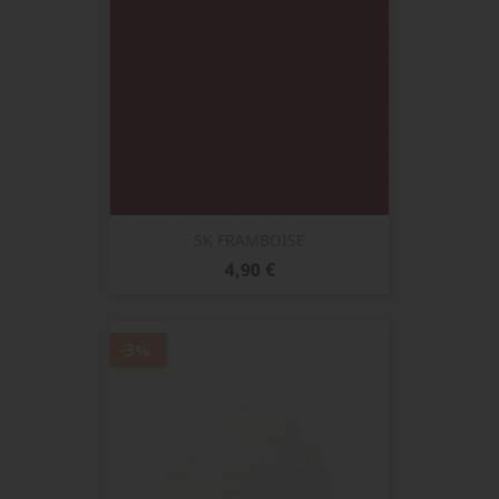
SK FRAMBOISE
Prix
4,90 €
-3%