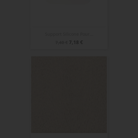
Support Silicone Pour...
Prix
Prix
7,18 €
7,40 €
de
base