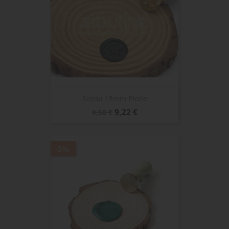
Sceau 15mm Etoile
Prix
Prix
9,22 €
9,50 €
de
base
-3%