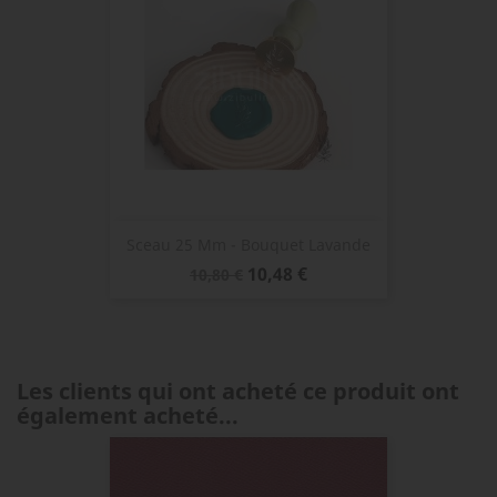
Sceau 25 Mm - Bouquet Lavande
Prix
Prix
10,48 €
10,80 €
de
base
Les clients qui ont acheté ce produit ont
également acheté...