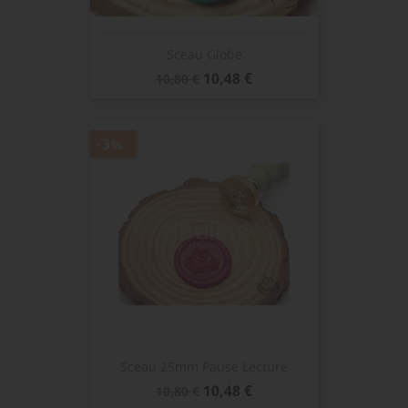
Sceau Globe
Prix
Prix
10,48 €
10,80 €
de
base
-3%
Sceau 25mm Pause Lecture
Prix
Prix
10,48 €
10,80 €
de