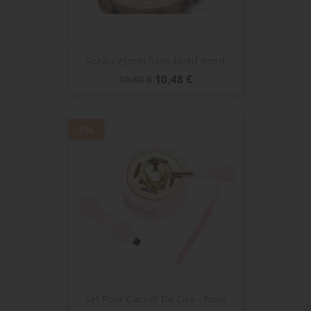
Sceau 25mm Sans Motif Rond
Prix
Prix
10,48 €
10,80 €
de
base
-3%
Set Pour Cachet De Cire - Rose