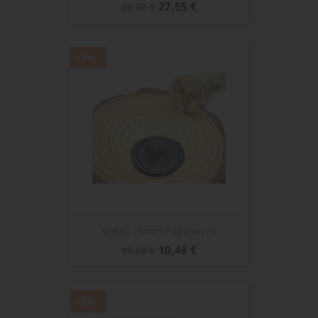
Prix
Prix
27,55 €
28,40 €
de
base
-3%
Sceau 25mm Papillon Fil
Prix
Prix
10,48 €
10,80 €
de
base
-3%