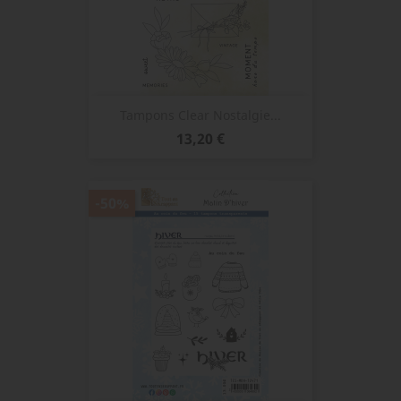
Tampons Clear Nostalgie...
Prix
13,20 €
-50%