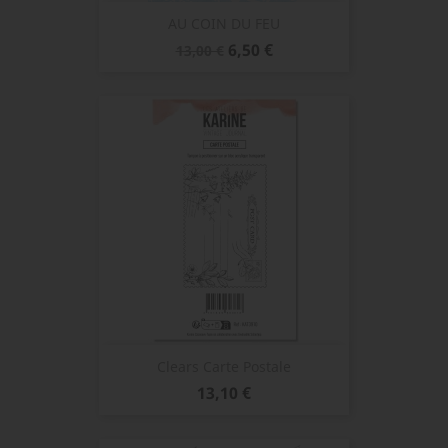
AU COIN DU FEU
Prix
Prix
6,50 €
13,00 €
de
base
Clears Carte Postale
Prix
13,10 €