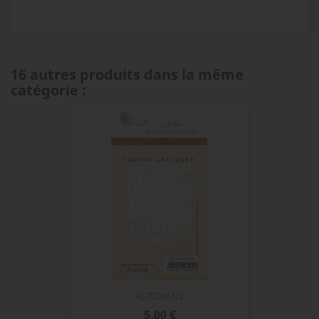
16 autres produits dans la même
catégorie :
AUTOMNE
Prix
5,00 €