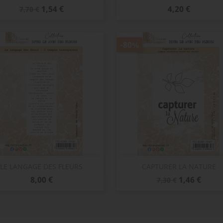
Prix
Prix
Prix
1,54 €
4,20 €
7,70 €
de
base
-80%
Aperçu rapide
Aperçu rapide


LE LANGAGE DES FLEURS
CAPTURER LA NATURE
Prix
Prix
Prix
8,00 €
1,46 €
7,30 €
de
base