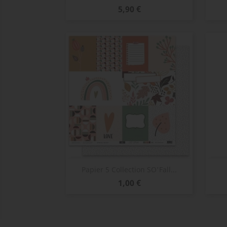
Prix
5,90 €
Aperçu rapide

Papier 5 Collection SO'Fall...
Prix
1,00 €