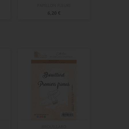
Aperçu rapide

PAPILLON FLEURI
Prix
6,20 €
Aperçu rapide

BROUILLARD