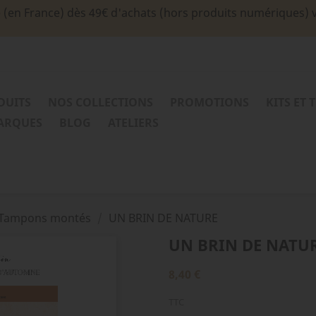
e (en France) dès 49€ d'achats (hors produits numériques) 
DUITS
NOS COLLECTIONS
PROMOTIONS
KITS ET 
MARQUES
BLOG
ATELIERS
Tampons montés
UN BRIN DE NATURE
UN BRIN DE NATU
8,40 €
TTC