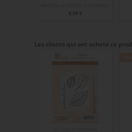
Aperçu rapide

MACHINE A COUDRE D AUTREFOIS
Prix
8,90 €
Les clients qui ont acheté ce pro
-80
Aperçu rapide

FEUILLES D'AUTOMNE