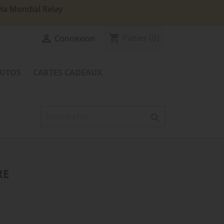
via Mondial Relay
shopping_cart

Panier
(0)
Connexion
TUTOS
CARTES CADEAUX

RE