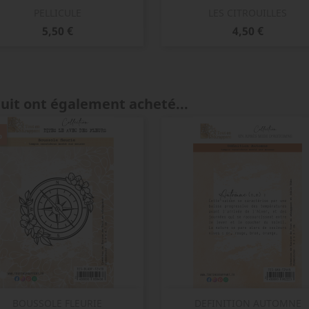
Aperçu rapide
Aperçu rapide


PELLICULE
LES CITROUILLES
Prix
Prix
5,50 €
4,50 €
duit ont également acheté...
%
Aperçu rapide
Aperçu rapide


BOUSSOLE FLEURIE
DEFINITION AUTOMNE