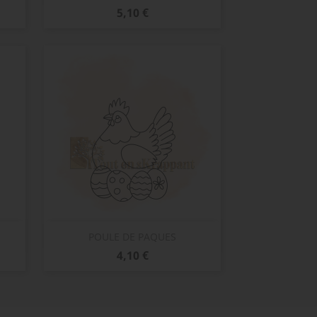
Prix
5,10 €
Aperçu rapide

POULE DE PAQUES
Prix
4,10 €