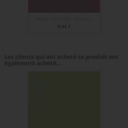
PAPIER UNI 30X30 - BAZZILL...
Prix
0,95 €
Les clients qui ont acheté ce produit ont
également acheté...