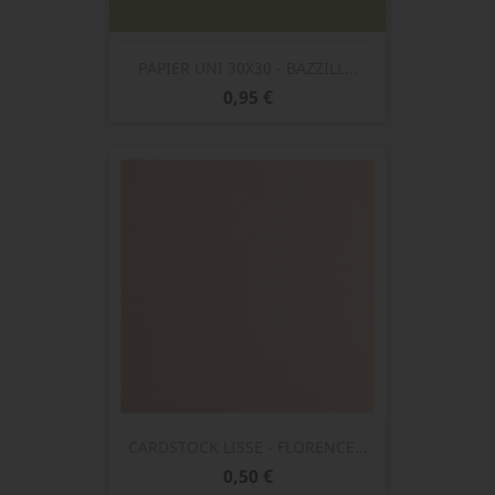
PAPIER UNI 30X30 - BAZZILL...
Prix
0,95 €
CARDSTOCK LISSE - FLORENCE...
Prix
0,50 €