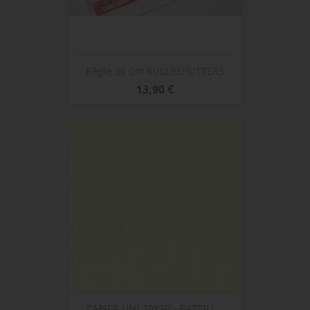
Règle 30 Cm RULERSHUTTERS
Prix
13,90 €
PAPIER UNI 30X30 - BAZZILL...