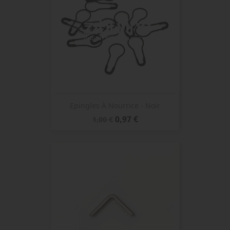
Epingles À Nourrice - Noir
Prix
Prix
0,97 €
1,00 €
de
base