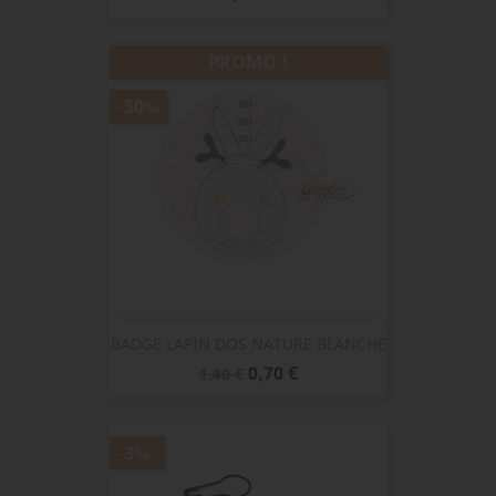
PROMO !
-50%
BADGE LAPIN DOS NATURE BLANCHE
Prix
Prix
0,70 €
1,40 €
de
base
-3%