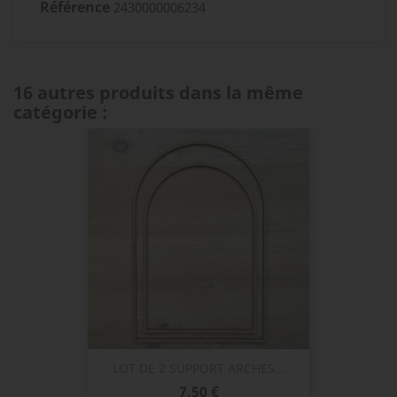
Référence
2430000006234
16 autres produits dans la même
catégorie :
LOT DE 2 SUPPORT ARCHES...
Prix
7,50 €