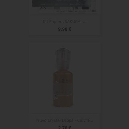
Kit Papiers SAKURA -...
Prix
9,90 €
Nuvo Crystal Drops - Cuivre...
Prix
2,70 €