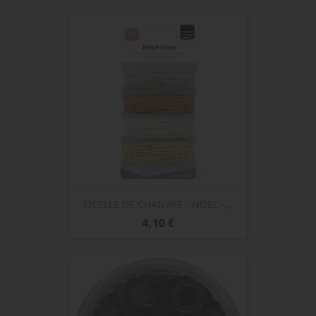
base
FICELLE DE CHANVRE - NOEL -...
Prix
4,10 €