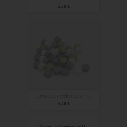
Prix
2,30 €
Combo De Pastilles De Cire...
Prix
6,40 €