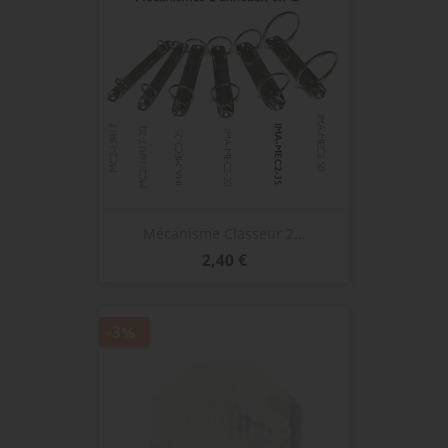
Mécanisme Classeur 2...
Prix
2,40 €
-3%