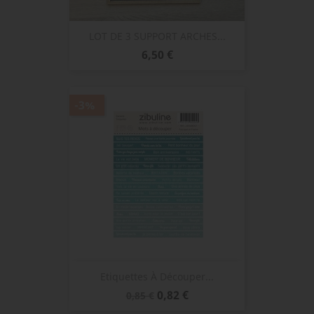
LOT DE 3 SUPPORT ARCHES...
Prix
6,50 €
-3%
Etiquettes À Découper...
Prix
Prix
0,82 €
0,85 €
de