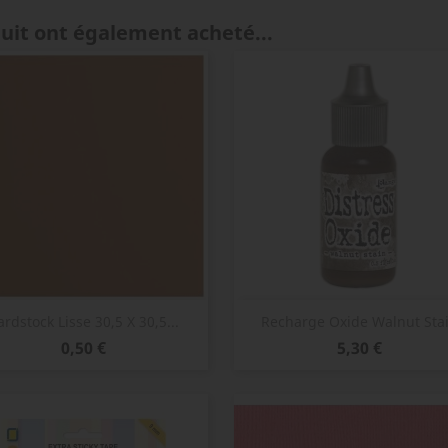
duit ont également acheté...
Aperçu rapide
Aperçu rapide


ardstock Lisse 30,5 X 30,5...
Recharge Oxide Walnut Sta
Prix
Prix
0,50 €
5,30 €