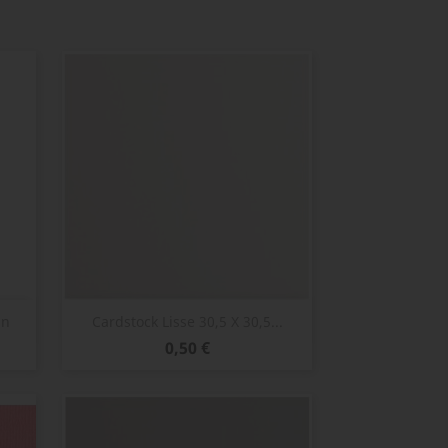
Aperçu rapide

in
Cardstock Lisse 30,5 X 30,5...
Prix
0,50 €