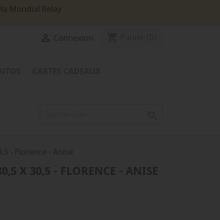
via Mondial Relay
shopping_cart

Panier
(0)
Connexion
TUTOS
CARTES CADEAUX

0,5 - Florence - Anise
,5 X 30,5 - FLORENCE - ANISE