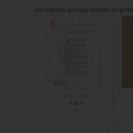
Les clients qui ont acheté ce pro
Aperçu rapide

SAISON FLEURIE
C
Prix
5,00 €