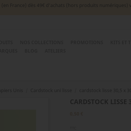
e (en France) dès 49€ d'achats (hors produits numériques) 
DUITS
NOS COLLECTIONS
PROMOTIONS
KITS ET 
MARQUES
BLOG
ATELIERS
piers Unis
Cardstock uni lisse
cardstock lisse 30,5 x 3
CARDSTOCK LISSE 30
0,50 €
TTC