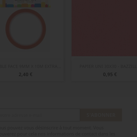
Aperçu rapide
Aperçu rapide


LE FACE 9MM X 10M EXTRA...
PAPIER UNI 30X30 - BAZZILL.
Prix
Prix
2,40 €
0,95 €
ous pouvez vous désinscrire à tout moment. Vous
ouverez pour cela nos informations de contact dans les