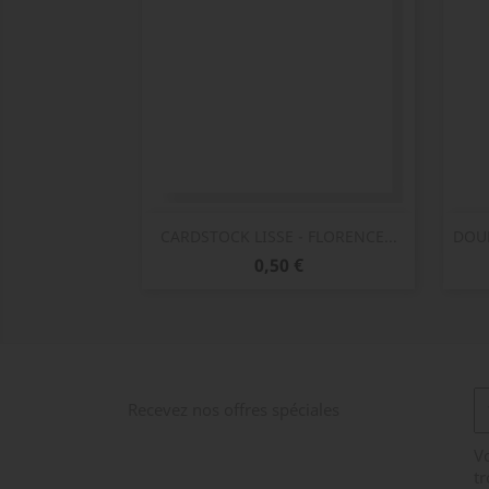
Aperçu rapide

CARDSTOCK LISSE - FLORENCE...
DOUB
Prix
0,50 €
Recevez nos offres spéciales
V
tr