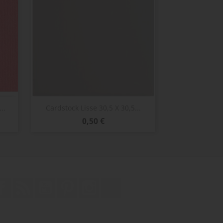
Aperçu rapide

..
Cardstock Lisse 30,5 X 30,5...
Prix
0,50 €
Facebook
Rss
YouTube
Pinterest
Instagram
TikTok