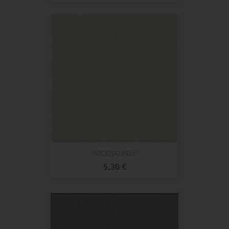
WICOJAUNEP
Prix
5,30 €