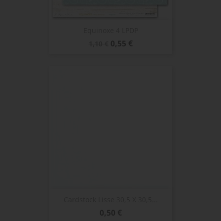
Equinoxe 4 LPDP
Prix
Prix
0,55 €
1,10 €
de
base
Cardstock Lisse 30,5 X 30,5...
Prix
0,50 €