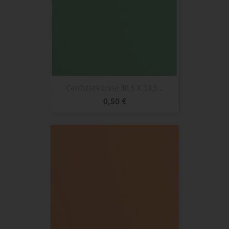
Cardstock Lisse 30,5 X 30,5...
Prix
0,50 €