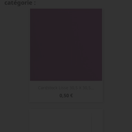
catégorie :
Cardstock Lisse 30,5 X 30,5...
Prix
0,50 €