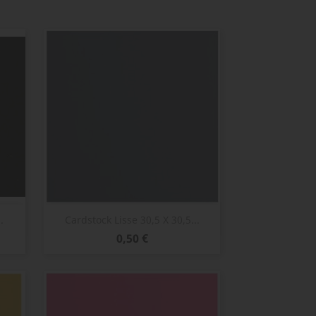
Aperçu rapide

.
Cardstock Lisse 30,5 X 30,5...
Prix
0,50 €