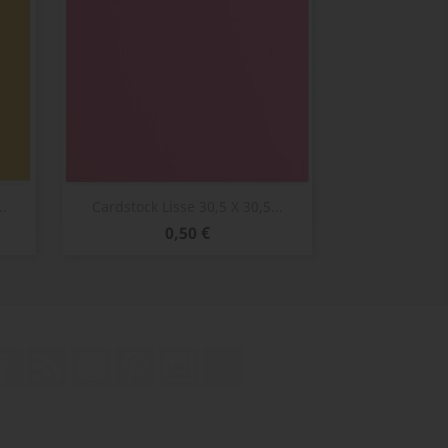
Aperçu rapide

..
Cardstock Lisse 30,5 X 30,5...
Prix
0,50 €
Facebook
Rss
YouTube
Pinterest
Instagram
TikTok