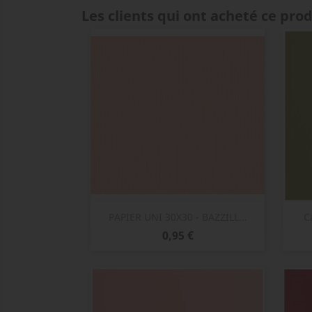
Les clients qui ont acheté ce pro
Aperçu rapide

PAPIER UNI 30X30 - BAZZILL...
C
Prix
0,95 €