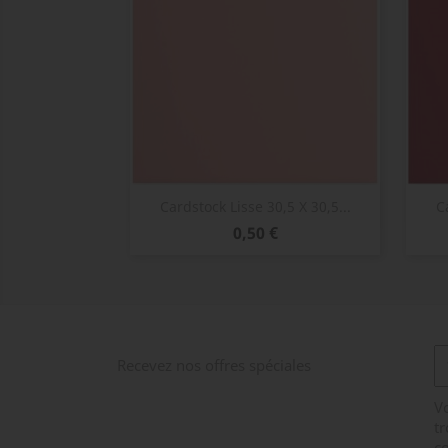
Aperçu rapide

Cardstock Lisse 30,5 X 30,5...
C
Prix
0,50 €
Recevez nos offres spéciales
V
tr
co