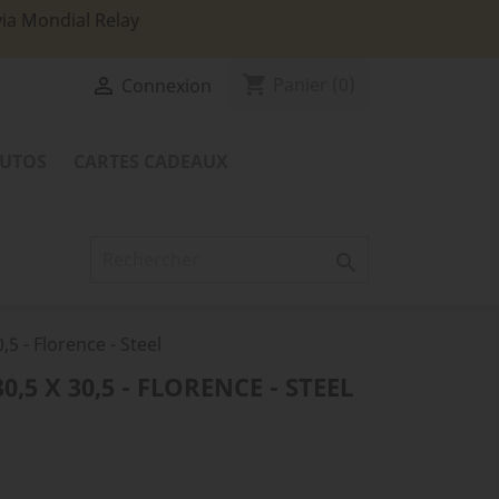
via Mondial Relay
shopping_cart

Panier
(0)
Connexion
TUTOS
CARTES CADEAUX

,5 - Florence - Steel
,5 X 30,5 - FLORENCE - STEEL