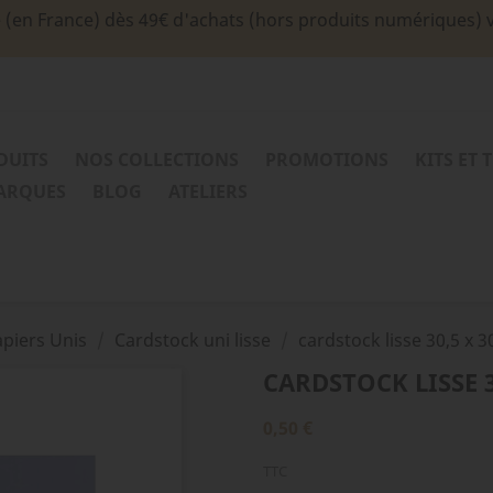
e (en France) dès 49€ d'achats (hors produits numériques) 
DUITS
NOS COLLECTIONS
PROMOTIONS
KITS ET 
MARQUES
BLOG
ATELIERS
piers Unis
Cardstock uni lisse
cardstock lisse 30,5 x 30
CARDSTOCK LISSE 30
0,50 €
TTC