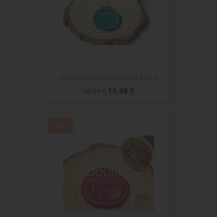
Sceau 25mm Sans Motif Carré
Prix
Prix
10,48 €
10,80 €
de
base
-3%