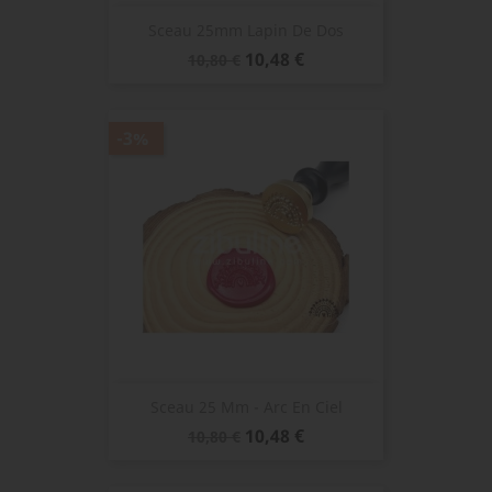
Sceau 25mm Lapin De Dos
Prix
Prix
10,48 €
10,80 €
de
base
-3%
Sceau 25 Mm - Arc En Ciel
Prix
Prix
10,48 €
10,80 €
de
base