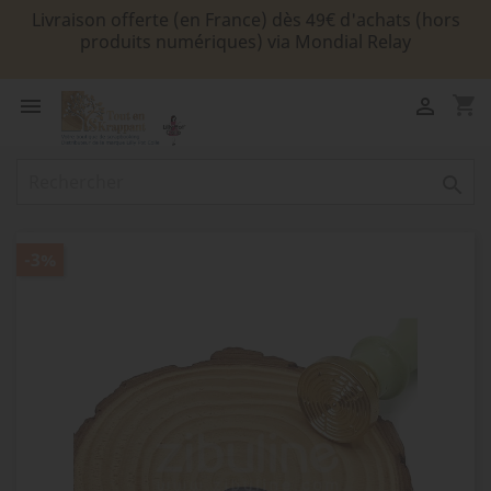
Livraison offerte (en France) dès 49€ d'achats (hors
produits numériques) via Mondial Relay
shopping_cart



-3%