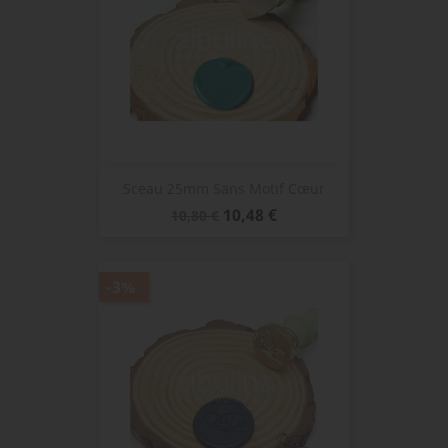
Sceau 25mm Sans Motif Cœur
Prix
Prix
10,48 €
10,80 €
de
base
-3%