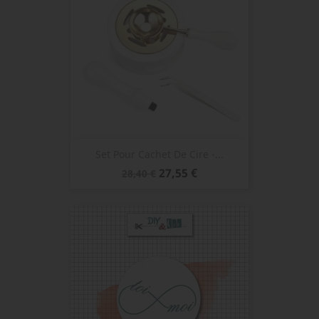
Set Pour Cachet De Cire -...
Prix
Prix
27,55 €
28,40 €
de
base