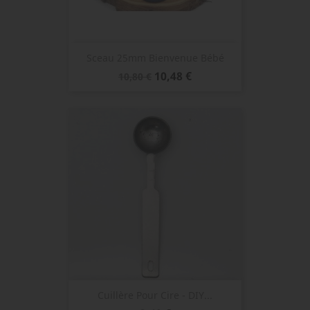
Sceau 25mm Bienvenue Bébé
Prix
Prix
10,48 €
10,80 €
de
base
Cuillère Pour Cire - DIY...