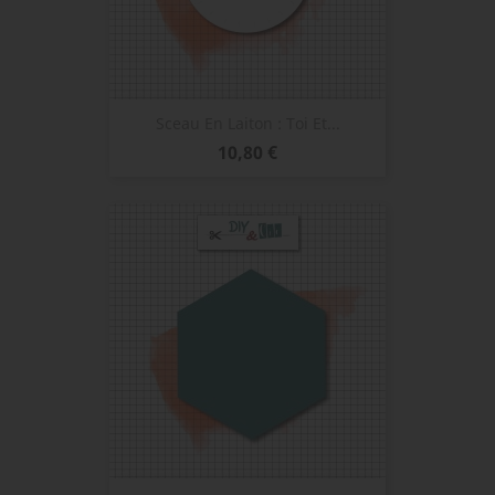
Sceau En Laiton : Toi Et...
Prix
10,80 €