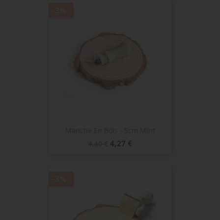
-3%
Manche En Bois - 5cm Mint
Prix
Prix
4,27 €
4,40 €
de
base
-3%