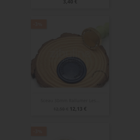
Prix
3,40 €
-3%
Sceau 30mm Rallumer Les...
Prix
Prix
12,13 €
12,50 €
de
base
-3%