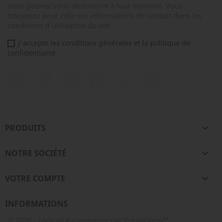
Vous pouvez vous désinscrire à tout moment. Vous
trouverez pour cela nos informations de contact dans les
conditions d'utilisation du site.
J'accepte les conditions générales et la politique de
confidentialité
Facebook
Rss
YouTube
Pinterest
Instagram
TikTok
PRODUITS

NOTRE SOCIÉTÉ

VOTRE COMPTE

INFORMATIONS
© 2026 - Logiciel e-commerce par PrestaShop™