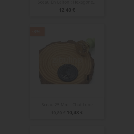
Sceau En Laiton : Hexagone...
Prix
12,40 €
-3%
Sceau 25 Mm - Chat Lune
Prix
Prix
10,48 €
10,80 €
de
base