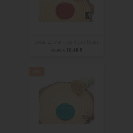
Sceau 25 Mm - Lapin De Pâques
Prix
Prix
10,48 €
10,80 €
de
base
-3%