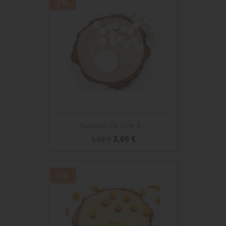
-3%
Pastilles De Cire À...
Prix
Prix
3,69 €
3,80 €
de
base
-3%