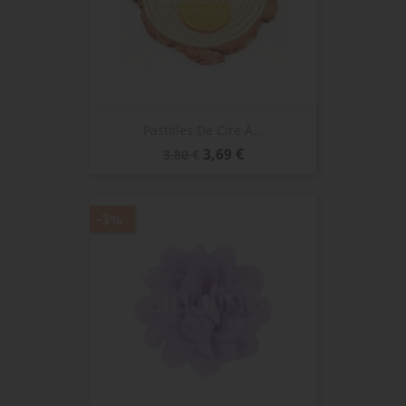
Pastilles De Cire À...
Prix
Prix
3,69 €
3,80 €
de
base
-3%