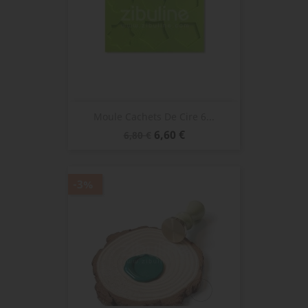
Moule Cachets De Cire 6...
Prix
Prix
6,60 €
6,80 €
de
base
-3%