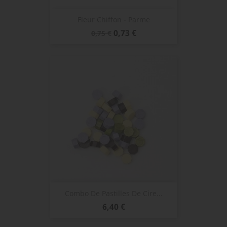
Fleur Chiffon - Parme
Prix
Prix
0,73 €
0,75 €
de
base
Combo De Pastilles De Cire...
Prix
6,40 €