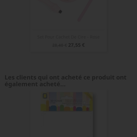
Set Pour Cachet De Cire - Rose
Prix
Prix
27,55 €
28,40 €
de
base
Les clients qui ont acheté ce produit ont
également acheté...