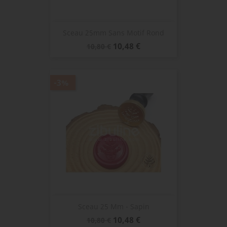
Sceau 25mm Sans Motif Rond
Prix
Prix
10,48 €
10,80 €
de
base
-3%
Sceau 25 Mm - Sapin
Prix
Prix
10,48 €
10,80 €