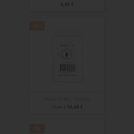
Prix
9,80 €
-3%
Sceau 25 Mm - Scooter
Prix
Prix
10,48 €
10,80 €
de
base
-3%