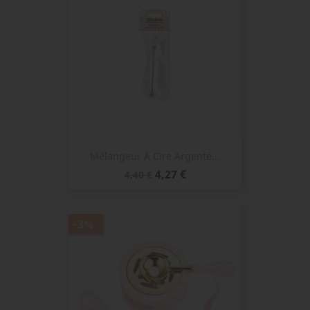
Mélangeur À Cire Argenté...
Prix
Prix
4,27 €
4,40 €
de
base
-3%