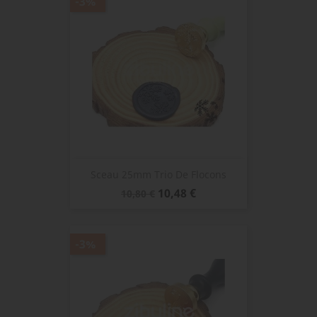
-3%
Sceau 25mm Trio De Flocons
Prix
Prix
10,48 €
10,80 €
de
base
-3%