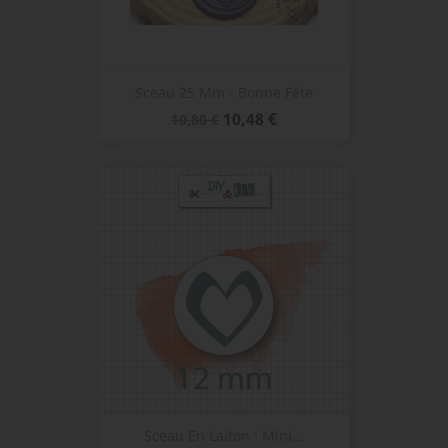
Sceau 25 Mm - Bonne Fête
Prix
Prix
10,48 €
10,80 €
de
base
Sceau En Laiton : Mini...