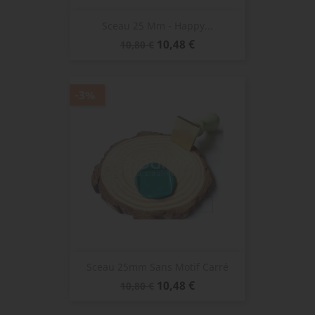
Sceau 25 Mm - Happy...
Prix
Prix
10,48 €
10,80 €
de
base
-3%
Sceau 25mm Sans Motif Carré
Prix
Prix
10,48 €
10,80 €
de
base