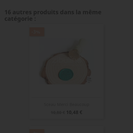
16 autres produits dans la même
catégorie :
-3%
Sceau Merci Beaucoup
Prix
Prix
10,48 €
10,80 €
de
base