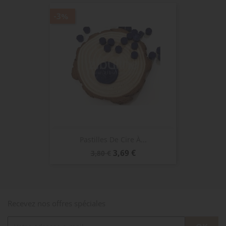
-3%
Pastilles De Cire À...
Prix
Prix
3,69 €
3,80 €
de
base
Recevez nos offres spéciales