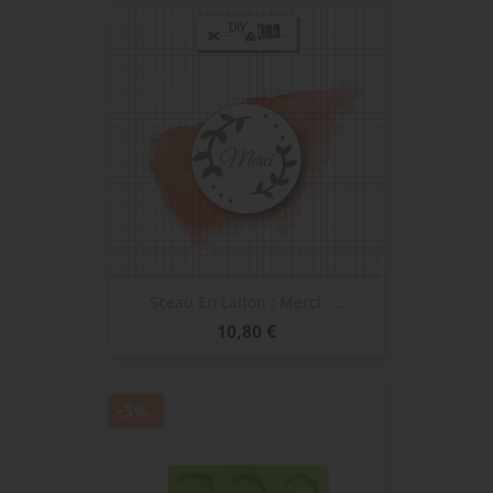
Sceau En Laiton : Merci -...
Prix
10,80 €
-3%