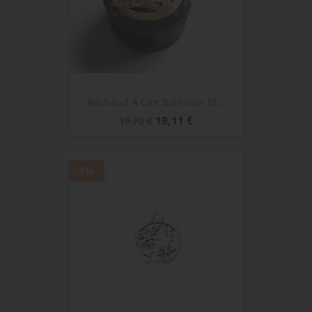
Réchaud À Cire Bois Noir Et...
Prix
Prix
19,11 €
19,70 €
de
base
-3%