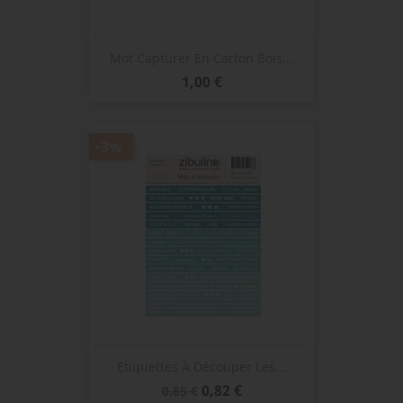
Mot Capturer En Carton Bois...
Prix
1,00 €
-3%
Etiquettes À Découper Les...
Prix
Prix
0,82 €
0,85 €