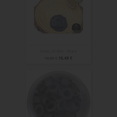
Sceau 25 Mm - Phare
Prix
Prix
10,48 €
10,80 €
de
base