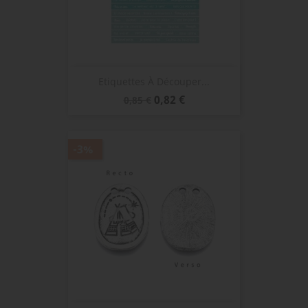
Etiquettes À Découper...
Prix
Prix
0,82 €
0,85 €
de
base
-3%