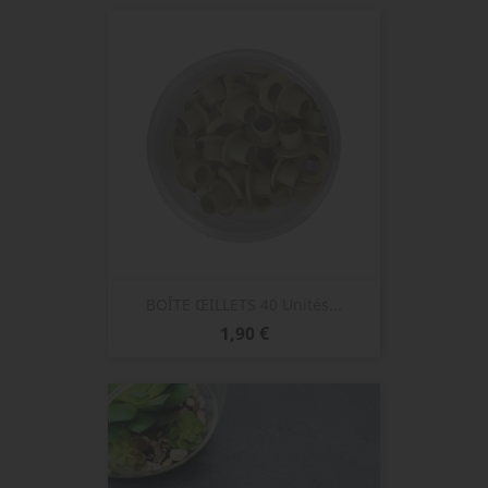
base
BOÎTE ŒILLETS 40 Unités...
Prix
1,90 €