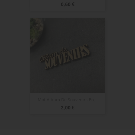
Prix
0,60 €
Mot Album De Souvenirs En...
Prix
2,00 €