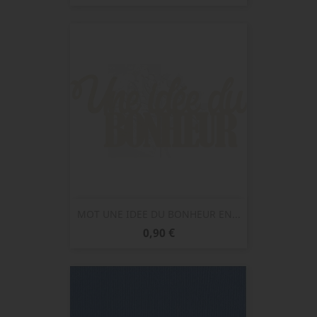
de
base
MOT UNE IDEE DU BONHEUR EN...
Prix
0,90 €