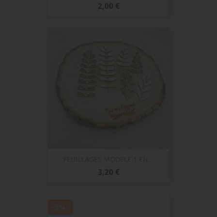
Prix
2,00 €
FEUILLAGES MODELE 1 EN...
Prix
3,20 €
-3%