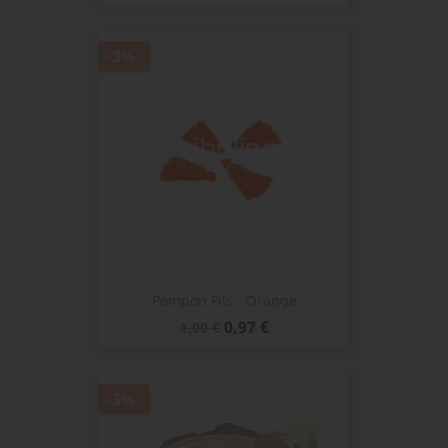
de
base
-3%
Pompon Fils - Orange
Prix
Prix
0,97 €
1,00 €
de
base
-3%