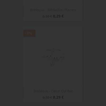
Breloque - Médaillon Flocons
Prix
Prix
0,29 €
0,30 €
de
base
-3%
Breloque - Cœur Qui Bat
Prix
Prix
0,29 €
0,30 €
de