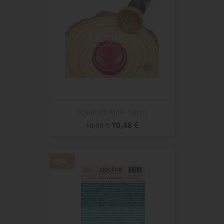
Sceau 25 Mm - Sapin
Prix
Prix
10,48 €
10,80 €
de
base
-3%