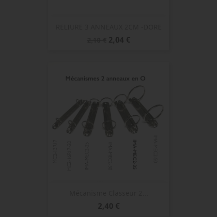
RELIURE 3 ANNEAUX 2CM -DORE
Prix
Prix
2,04 €
2,10 €
de
base
Mécanisme Classeur 2...
Prix
2,40 €