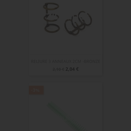
RELIURE 3 ANNEAUX 2CM -BRONZE
Prix
Prix
2,04 €
2,10 €
de
base
-3%