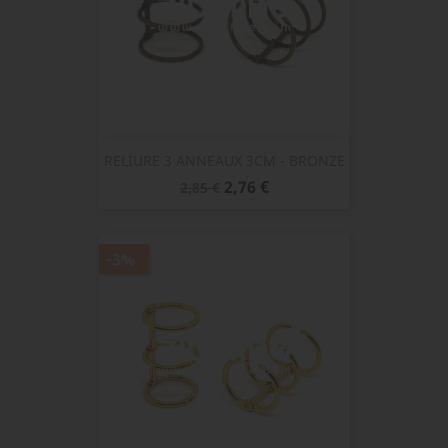
RELIURE 3 ANNEAUX 3CM - BRONZE
Prix
Prix
2,76 €
2,85 €
de
base
-3%