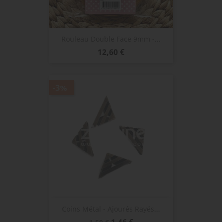
Rouleau Double Face 9mm -...
Prix
12,60 €
-3%
Coins Métal - Ajourés Rayés...
Prix
Prix
1,46 €