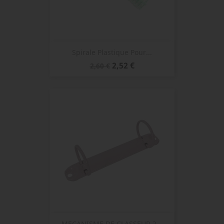
Spirale Plastique Pour...
Prix
Prix
2,52 €
2,60 €
de
base
MECANISME DE CLASSEUR 2...