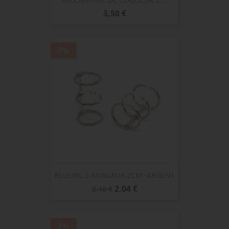
Prix
3,50 €
-3%
RELIURE 3 ANNEAUX 2CM -ARGENT
Prix
Prix
2,04 €
2,10 €
de
base
-3%