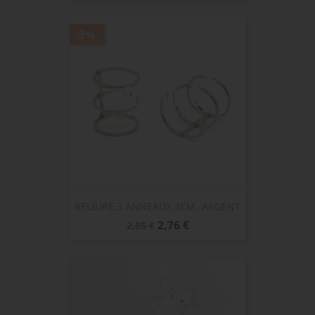
-3%
RELIURE 3 ANNEAUX 3CM -ARGENT
Prix
Prix
2,76 €
2,85 €
de
base