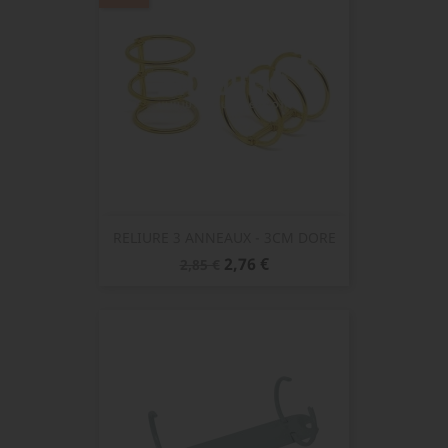
RELIURE 3 ANNEAUX - 3CM DORE
Prix
Prix
2,76 €
2,85 €
de
base