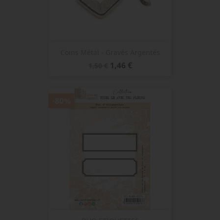
Coins Métal - Gravés Argentés
Prix
Prix
1,46 €
1,50 €
de
base
-80%