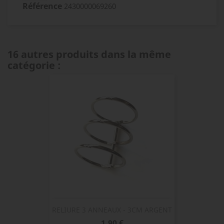
Référence
2430000069260
16 autres produits dans la même
catégorie :
RELIURE 3 ANNEAUX - 3CM ARGENT
Prix
1,90 €