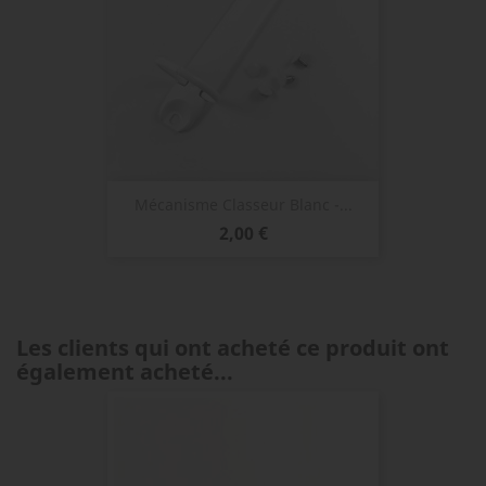
Mécanisme Classeur Blanc -...
Prix
2,00 €
Les clients qui ont acheté ce produit ont
également acheté...