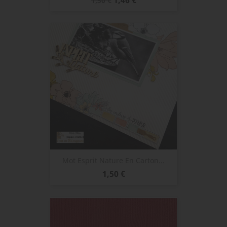
1,50 €
de
base
Mot Esprit Nature En Carton...
Prix
1,50 €