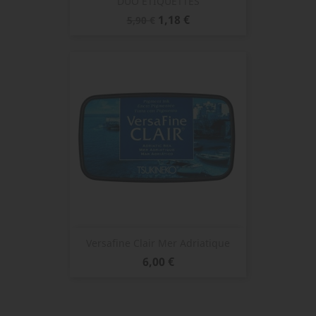
DUO ETIQUETTES
Prix
Prix
1,18 €
5,90 €
de
base
Versafine Clair Mer Adriatique
Prix
6,00 €