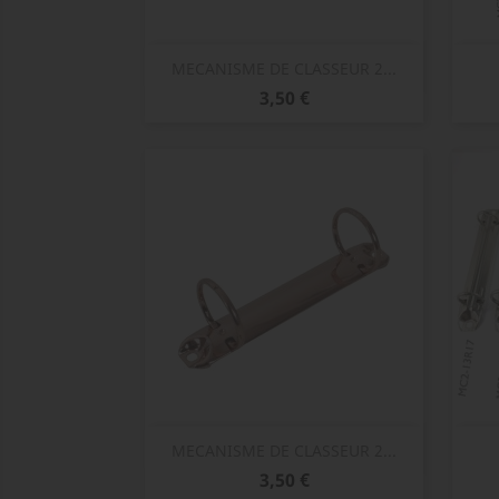
Aperçu rapide

MECANISME DE CLASSEUR 2...
Prix
3,50 €
Aperçu rapide

MECANISME DE CLASSEUR 2...
Prix
3,50 €