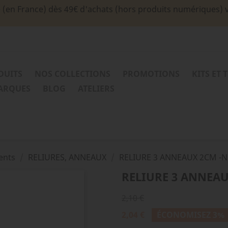
e (en France) dès 49€ d'achats (hors produits numériques) 
DUITS
NOS COLLECTIONS
PROMOTIONS
KITS ET 
MARQUES
BLOG
ATELIERS
ents
RELIURES, ANNEAUX
RELIURE 3 ANNEAUX 2CM -
RELIURE 3 ANNEA
2,10 €
2,04 €
ÉCONOMISEZ 3%