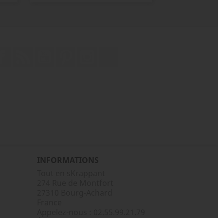
Facebook
Rss
YouTube
Pinterest
Instagram
TikTok
INFORMATIONS
Tout en sKrappant
274 Rue de Montfort
27310 Bourg-Achard
France
Appelez-nous :
02.55.99.21.79