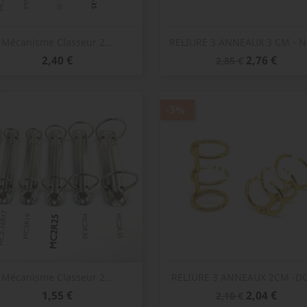
Aperçu rapide
Aperçu rapide


Mécanisme Classeur 2...
RELIURE 3 ANNEAUX 3 CM - 
Prix
Prix
Prix
2,40 €
2,76 €
2,85 €
de
base
-3%
Aperçu rapide
Aperçu rapide


Mécanisme Classeur 2...
RELIURE 3 ANNEAUX 2CM -D
Prix
Prix
Prix
1,55 €
2,04 €
2,10 €