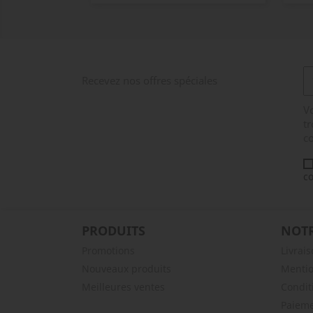
Recevez nos offres spéciales
V
tr
co
co
PRODUITS
NOTR
Promotions
Livrai
Nouveaux produits
Mentio
Meilleures ventes
Condit
Paieme