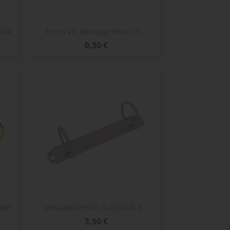
Aperçu rapide

NOIR
Ecrou Vis Montage Pour Un...
Prix
0,30 €
Aperçu rapide

ORE
MECANISME DE CLASSEUR 2...
Prix
3,50 €