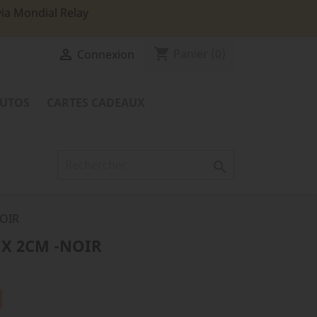
via Mondial Relay
shopping_cart

Panier
(0)
Connexion
TUTOS
CARTES CADEAUX

NOIR
UX 2CM -NOIR