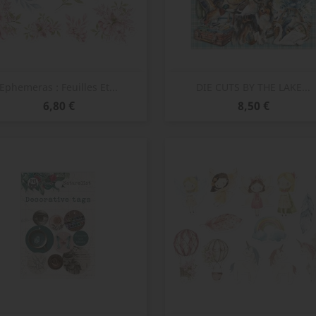
Aperçu rapide
Aperçu rapide


Ephemeras : Feuilles Et...
DIE CUTS BY THE LAKE...
Prix
Prix
6,80 €
8,50 €