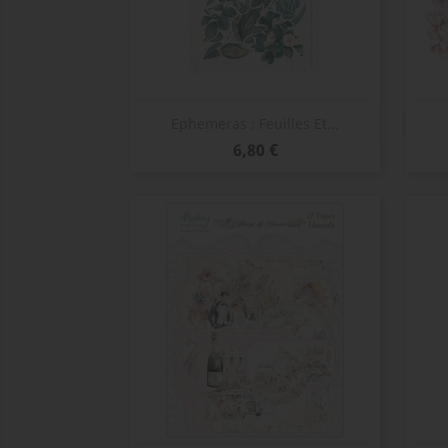
Aperçu rapide

Ephemeras : Feuilles Et...
Prix
6,80 €