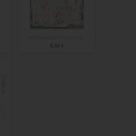
Aperçu rapide

DREAMLAND MT-DLA-LSCE...
Prix
8,50 €