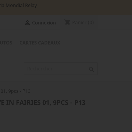
via Mondial Relay
shopping_cart

Panier
(0)
Connexion
TUTOS
CARTES CADEAUX

 01, 9pcs - P13
E IN FAIRIES 01, 9PCS - P13