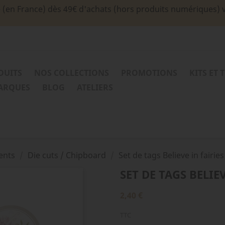
e (en France) dès 49€ d'achats (hors produits numériques) 
DUITS
NOS COLLECTIONS
PROMOTIONS
KITS ET 
MARQUES
BLOG
ATELIERS
ents
Die cuts / Chipboard
Set de tags Believe in fairies
SET DE TAGS BELIEV
2,40 €
TTC