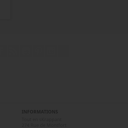
Facebook
Rss
YouTube
Pinterest
Instagram
TikTok
INFORMATIONS
Tout en sKrappant
274 Rue de Montfort