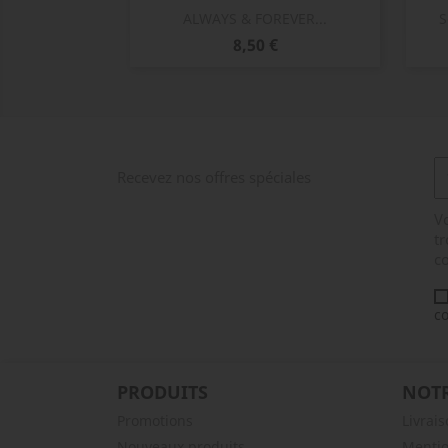
Aperçu rapide

ALWAYS & FOREVER...
S
Prix
8,50 €
Recevez nos offres spéciales
V
tr
co
co
PRODUITS
NOTR
Promotions
Livrai
Nouveaux produits
Mentio