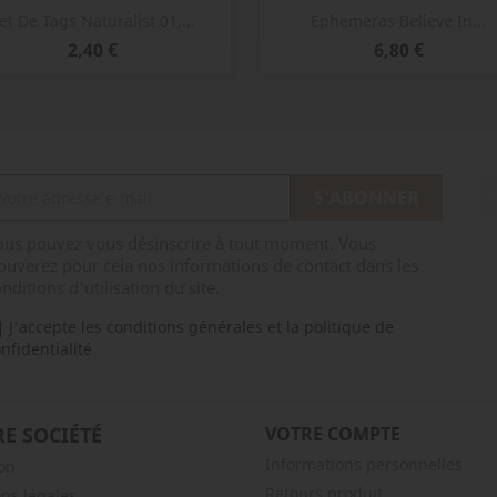
Aperçu rapide
Aperçu rapide


et De Tags Naturalist 01,...
Ephemeras Believe In...
Prix
Prix
2,40 €
6,80 €
ous pouvez vous désinscrire à tout moment. Vous
ouverez pour cela nos informations de contact dans les
nditions d'utilisation du site.
J'accepte les conditions générales et la politique de
nfidentialité
E SOCIÉTÉ
VOTRE COMPTE
Informations personnelles
son
Retours produit
ns légales