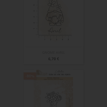
GNOME AVRIL
Prix
6,70 €
-80%