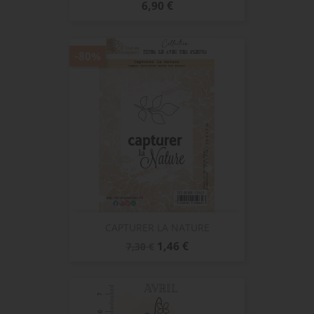
Prix
6,90 €
-80%
CAPTURER LA NATURE
Prix
Prix
1,46 €
7,30 €
de
base