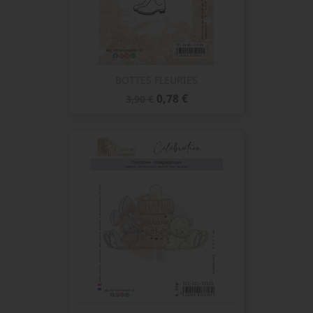
BOTTES FLEURIES
Prix
Prix
0,78 €
3,90 €
de
base