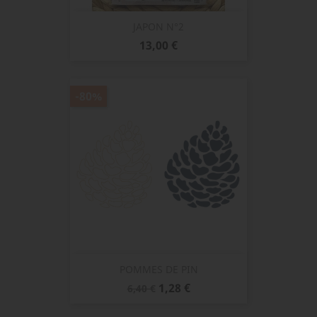
JAPON N°2
Prix
13,00 €
-80%
POMMES DE PIN
Prix
Prix
1,28 €
6,40 €
de
base