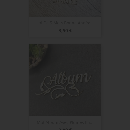
Lot De 5 Mots Bonne Année...
Prix
3,50 €
Mot Album Avec Plumes En...
Prix
2,00 €