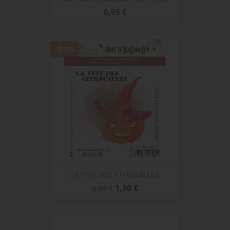
Prix
0,95 €
-80%
LA FETE DES CITROUILLES
Prix
Prix
1,30 €
6,50 €
de
base