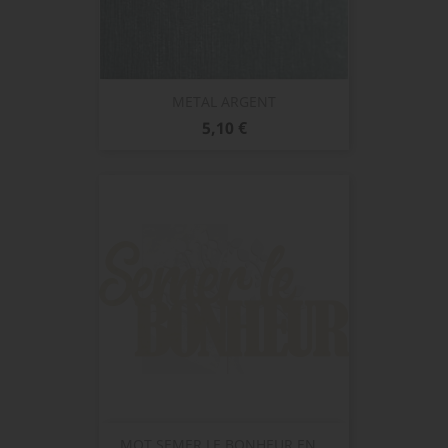
METAL ARGENT
Prix
5,10 €
MOT SEMER LE BONHEUR EN...