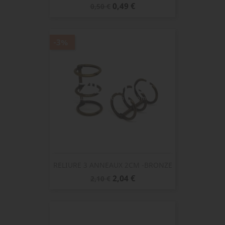
Prix
Prix
0,49 €
0,50 €
de
base
-3%
RELIURE 3 ANNEAUX 2CM -BRONZE
Prix
Prix
2,04 €
2,10 €
de
base