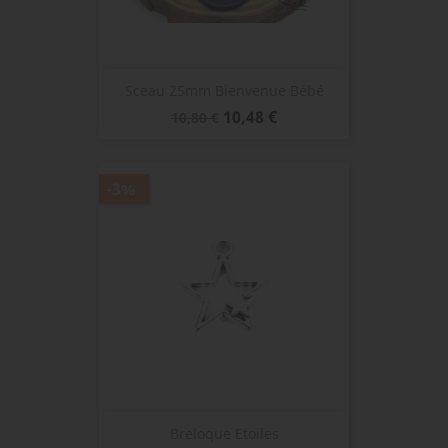
Sceau 25mm Bienvenue Bébé
Prix
Prix
10,48 €
10,80 €
de
base
-3%
Breloque Etoiles