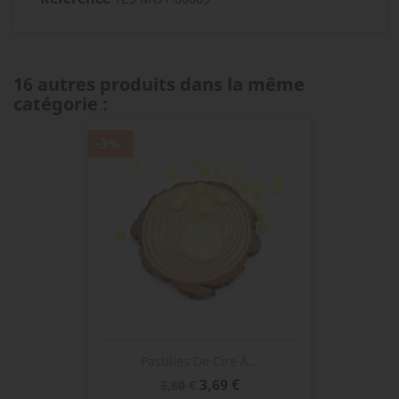
16 autres produits dans la même
catégorie :
-3%
Pastilles De Cire À...
Prix
Prix
3,69 €
3,80 €