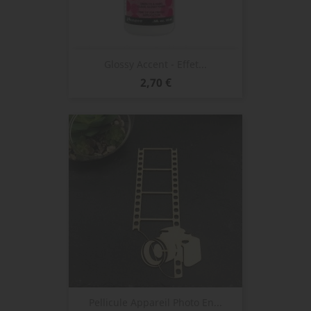
Glossy Accent - Effet...
Prix
2,70 €
Pellicule Appareil Photo En...