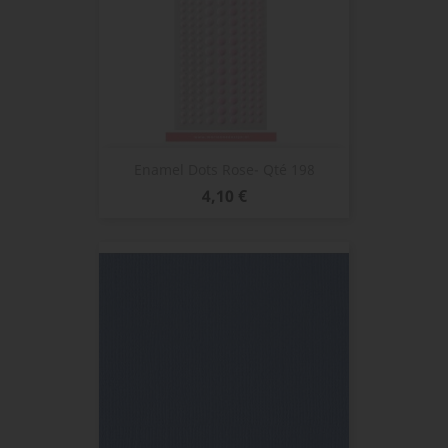
Enamel Dots Rose- Qté 198
Prix
4,10 €