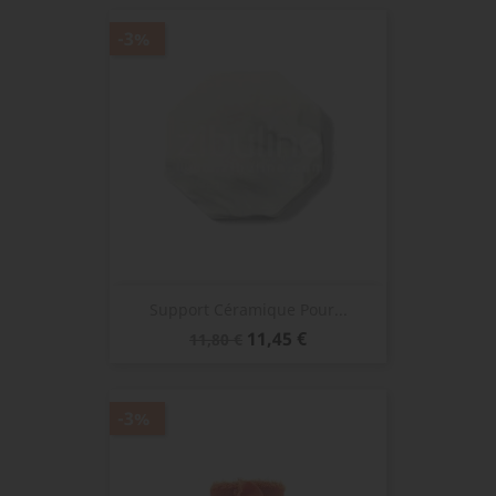
-3%
Support Céramique Pour...
Prix
Prix
11,45 €
11,80 €
de
base
-3%