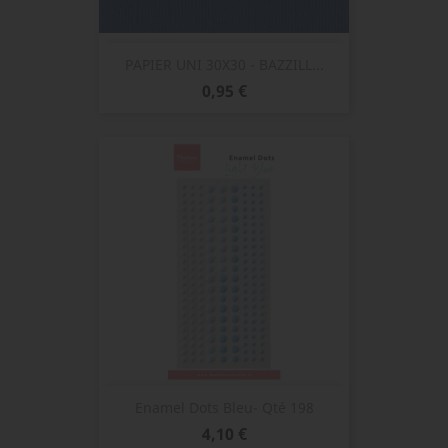
PAPIER UNI 30X30 - BAZZILL...
Prix
0,95 €
Enamel Dots Bleu- Qté 198
Prix
4,10 €