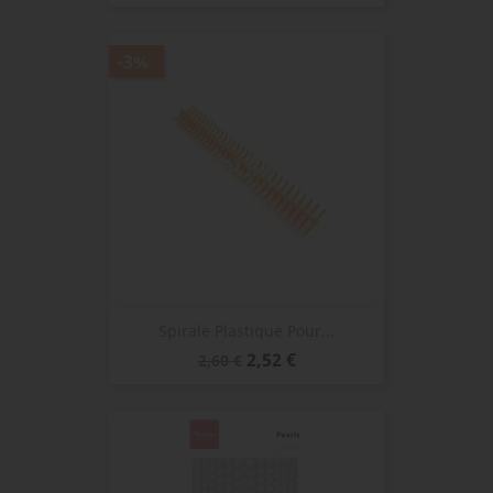
de
base
-3%
Spirale Plastique Pour...
Prix
Prix
2,52 €
2,60 €
de
base