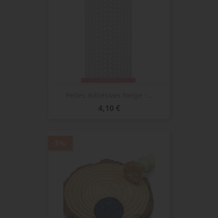
Perles Adhésives Neige -...
Prix
4,10 €
-3%