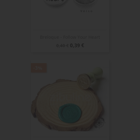
Breloque - Follow Your Heart
Prix
Prix
0,39 €
0,40 €
de
base
-3%