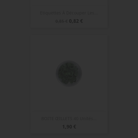
Etiquettes À Découper Les...
Prix
Prix
0,82 €
0,85 €
de
base
BOITE ŒILLETS 40 Unités...
Prix
1,90 €