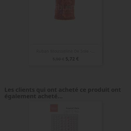
Ruban Mousseline De Soie -...
Prix
Prix
5,72 €
5,90 €
de
base
Les clients qui ont acheté ce produit ont
également acheté...