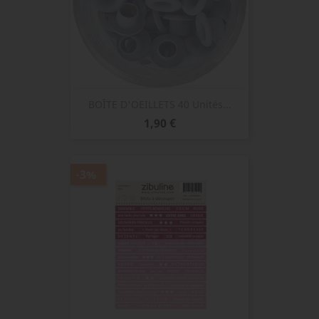
BOÎTE D'OEILLETS 40 Unités...
Prix
1,90 €
-3%