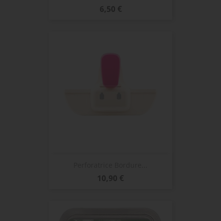
Prix
6,50 €
Perforatrice Bordure...
Prix
10,90 €