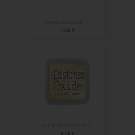
Encre StazOn Noir -...
Prix
7,00 €
ENCRE DISTRESS OXIDE...
Prix
6,50 €