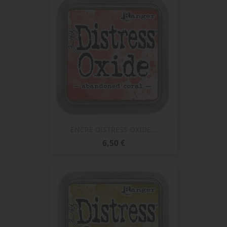
ENCRE DISTRESS OXIDE...
Prix
6,50 €