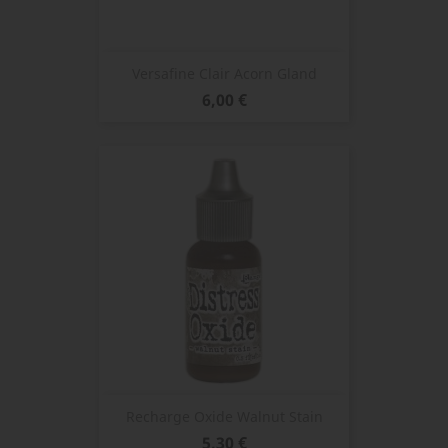
Versafine Clair Acorn Gland
Prix
6,00 €
Recharge Oxide Walnut Stain
Prix
5,30 €