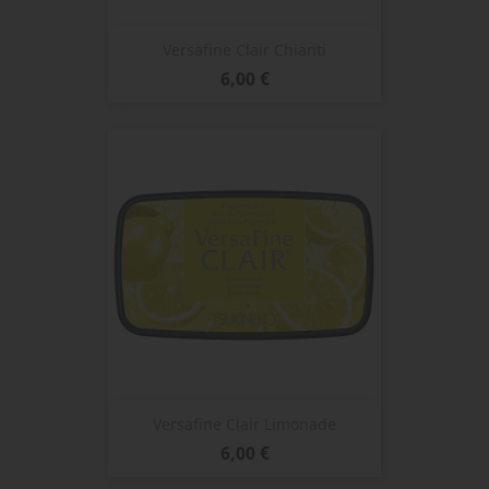
Versafine Clair Chianti
Prix
6,00 €
Versafine Clair Limonade
Prix
6,00 €