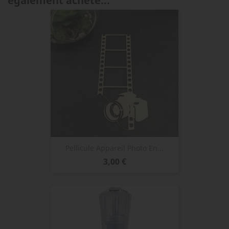
également acheté...
Pellicule Appareil Photo En...
Prix
3,00 €