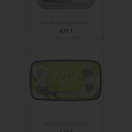
ENCRE DISTRESS OXIDE...
Prix
6,50 €
Versafine Clair Avocat
Prix
6,00 €