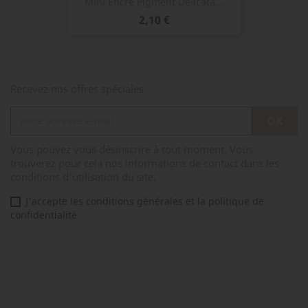
Mini Encre Pigment Delicata...
Prix
2,10 €
Recevez nos offres spéciales
Vous pouvez vous désinscrire à tout moment. Vous
trouverez pour cela nos informations de contact dans les
conditions d'utilisation du site.
J'accepte les conditions générales et la politique de
confidentialité
Facebook
Rss
YouTube
Pinterest
Instagram
TikTok