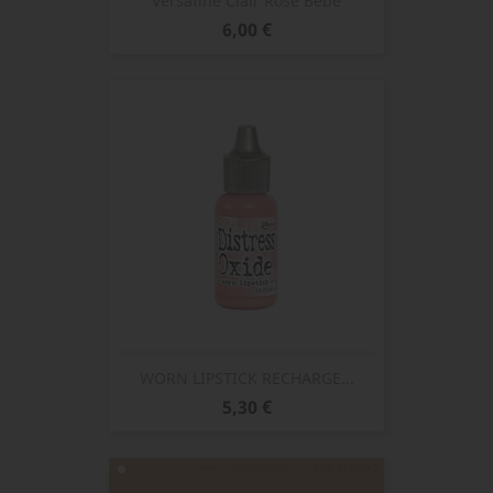
Versafine Clair Rosé Bébé
Prix
6,00 €
WORN LIPSTICK RECHARGE...
Prix
5,30 €