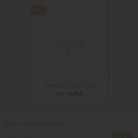
-3%
Breloque - Cœur Qui Bat
Prix
Prix
0,29 €
0,30 €
de
base
Recevez nos offres spéciales