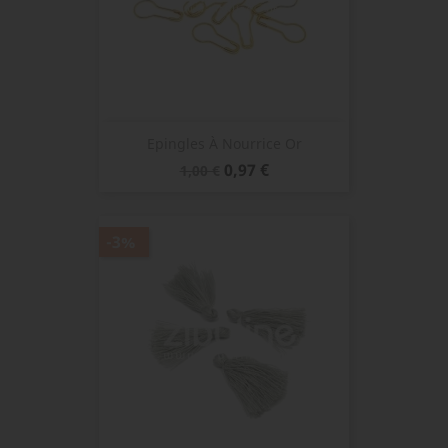
Epingles À Nourrice Or
Prix
Prix
0,97 €
1,00 €
de
base
-3%