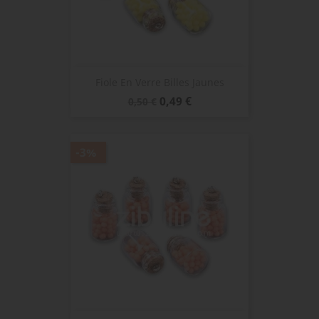
Fiole En Verre Billes Jaunes
Prix
Prix
0,49 €
0,50 €
de
base
-3%