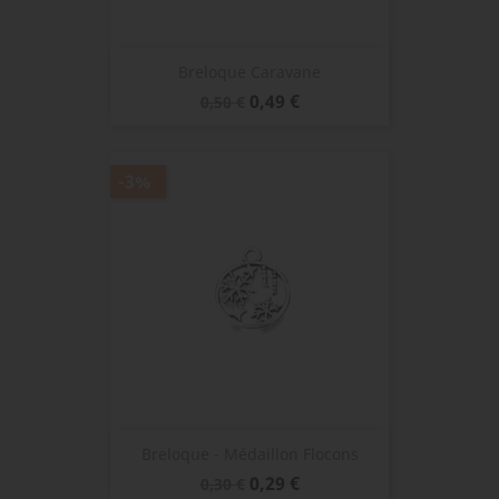
Breloque Caravane
Prix
Prix
0,49 €
0,50 €
de
base
-3%
Breloque - Médaillon Flocons
Prix
Prix
0,29 €
0,30 €