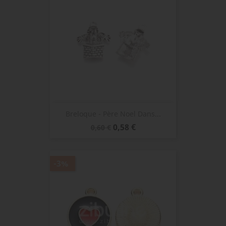
Breloque - Père Noel Dans...
Prix
Prix
0,58 €
0,60 €
de
base
-3%