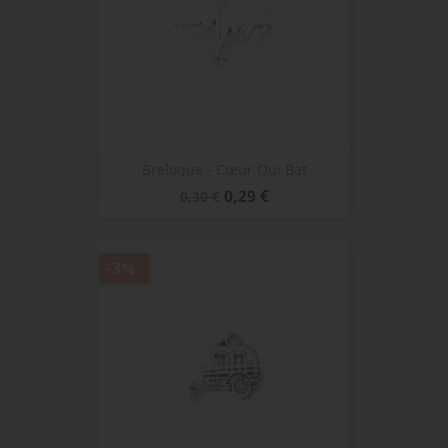
Breloque - Cœur Qui Bat
Prix
Prix
0,29 €
0,30 €
de
base
-3%