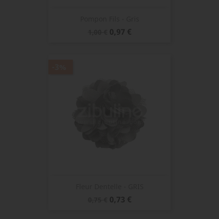
Pompon Fils - Gris
Prix
Prix
0,97 €
1,00 €
de
base
-3%
Fleur Dentelle - GRIS
Prix
Prix
0,73 €
0,75 €
de
base