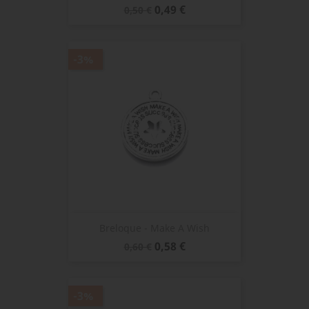
Prix
Prix
0,49 €
0,50 €
de
base
-3%
Breloque - Make A Wish
Prix
Prix
0,58 €
0,60 €
de
base
-3%