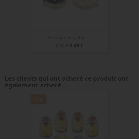
Breloque Émaillée -...
Prix
Prix
0,49 €
0,50 €
de
base
Les clients qui ont acheté ce produit ont
également acheté...
-3%