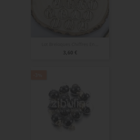
Lot Breloques Chiffres En...
Prix
3,60 €
-3%