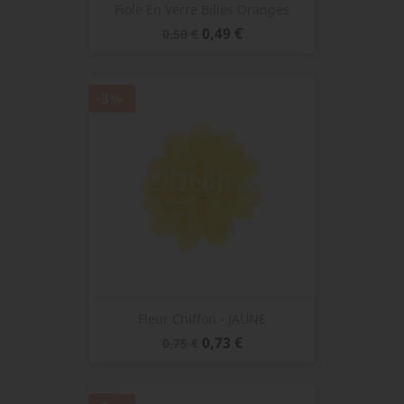
Fiole En Verre Billes Oranges
Prix
Prix
0,49 €
0,50 €
de
base
-3%
Fleur Chiffon - JAUNE
Prix
Prix
0,73 €
0,75 €
de
base