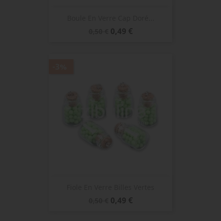
Boule En Verre Cap Doré...
Prix
Prix
0,49 €
0,50 €
de
base
-3%
Fiole En Verre Billes Vertes
Prix
Prix
0,49 €
0,50 €
de
base