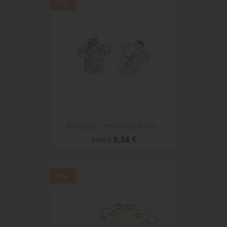
-3%
Breloque - Père Noel Dans...
Prix
Prix
0,58 €
0,60 €
de
base
-3%