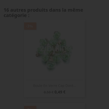
16 autres produits dans la même
catégorie :
-3%
Boule En Verre Cap Doré...
Prix
Prix
0,49 €
0,50 €
de
base