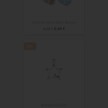
Fiole En Verre Billes Bleues
Prix
Prix
0,49 €
0,50 €
de
base
-3%
Breloque Etoiles