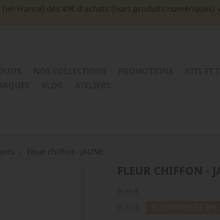
e (en France) dès 49€ d'achats (hors produits numériques) 
DUITS
NOS COLLECTIONS
PROMOTIONS
KITS ET 
MARQUES
BLOG
ATELIERS
ents
Fleur chiffon - JAUNE
FLEUR CHIFFON - 
0,75 €
0,73 €
ÉCONOMISEZ 3%