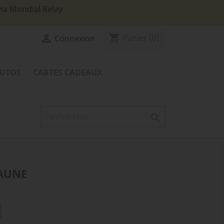
via Mondial Relay
shopping_cart

Panier
(0)
Connexion
TUTOS
CARTES CADEAUX

JAUNE