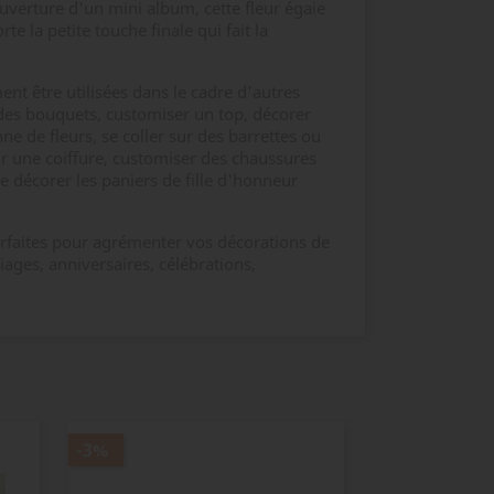
uverture d'un mini album, cette fleur égaie
rte la petite touche finale qui fait la
nt être utilisées dans le cadre d'autres
re des bouquets, customiser un top, décorer
e de fleurs, se coller sur des barrettes ou
ir une coiffure, customiser des chaussures
e décorer les paniers de fille d'honneur
parfaites pour agrémenter vos décorations de
iages, anniversaires, célébrations,
-3%