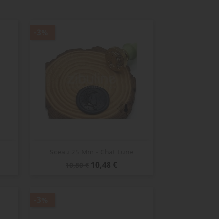
-3%
Aperçu rapide

Sceau 25 Mm - Chat Lune
Prix
Prix
10,48 €
10,80 €
de
base
-3%