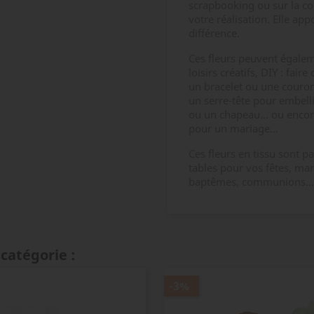
scrapbooking ou sur la co
votre réalisation. Elle appo
différence.
Ces fleurs peuvent égaleme
loisirs créatifs, DIY : fai
un bracelet ou une couronn
un serre-tête pour embell
ou un chapeau... ou encor
pour un mariage...
Ces fleurs en tissu sont 
tables pour vos fêtes, mar
baptêmes, communions...
catégorie :
-3%