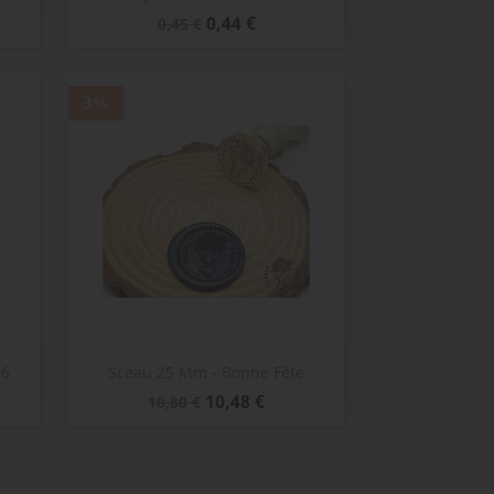
Prix
Prix
0,44 €
0,45 €
de
base
-3%
Aperçu rapide

56
Sceau 25 Mm - Bonne Fête
Prix
Prix
10,48 €
10,80 €
de
base