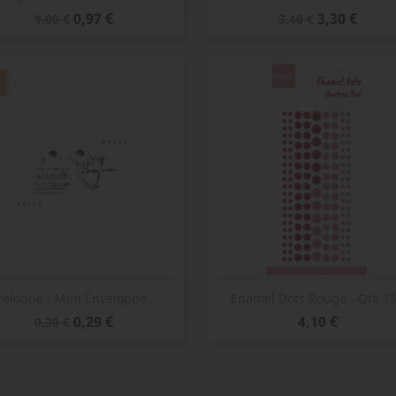
Prix
Prix
Prix
Prix
0,97 €
3,30 €
1,00 €
3,40 €
de
de
base
base
Aperçu rapide
Aperçu rapide


reloque - Mini Enveloppe...
Enamel Dots Rouge - Qté 1
Prix
Prix
Prix
0,29 €
4,10 €
0,30 €
de
base