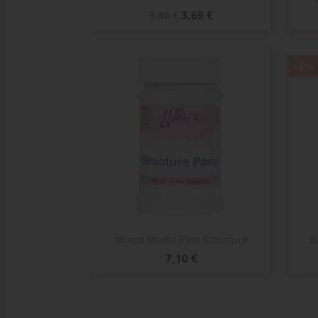
Prix
Prix
3,69 €
3,80 €
de
base
-3%
Aperçu rapide

Mixed Media Pâte Structure
B
Prix
7,10 €