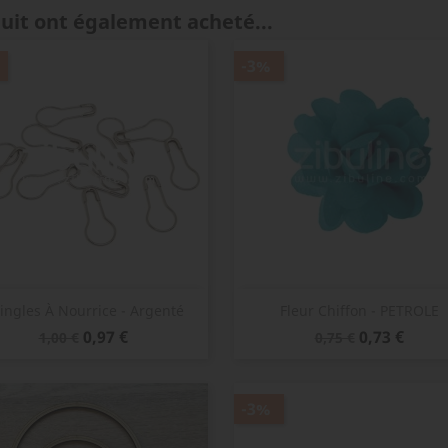
duit ont également acheté...
-3%
Aperçu rapide
Aperçu rapide


ingles À Nourrice - Argenté
Fleur Chiffon - PETROLE
Prix
Prix
Prix
Prix
0,97 €
0,73 €
1,00 €
0,75 €
de
de
base
base
-3%