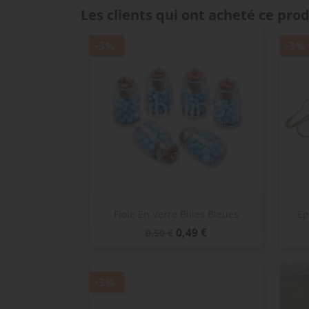
Les clients qui ont acheté ce pro
-3%
-3%
Aperçu rapide

Fiole En Verre Billes Bleues
Ep
Prix
Prix
0,49 €
0,50 €
de
base
-3%