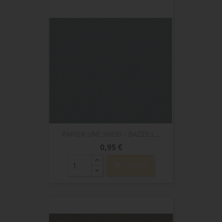
PAPIER UNI 30X30 - BAZZILL...
Prix
0,95 €
shopping_cart
AJOUTER