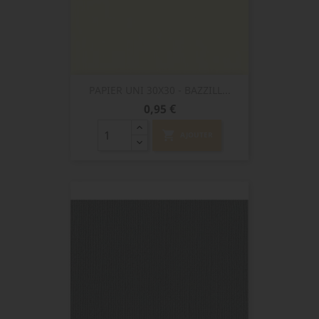
PAPIER UNI 30X30 - BAZZILL...
Prix
0,95 €
shopping_cart
AJOUTER