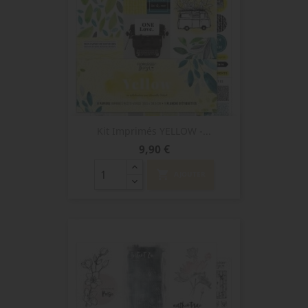
Kit Imprimés YELLOW -...
Prix
9,90 €
shopping_cart
AJOUTER