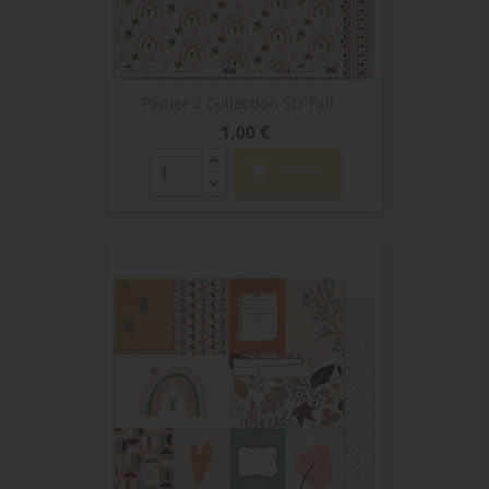
Papier 2 Collection SO'Fall...
Prix
1,00 €
shopping_cart
AJOUTER