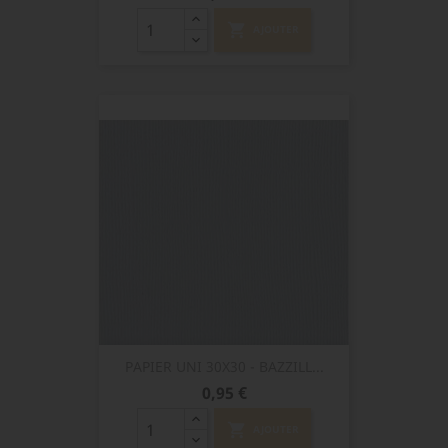
shopping_cart
AJOUTER
PAPIER UNI 30X30 - BAZZILL...
Prix
0,95 €
shopping_cart
AJOUTER