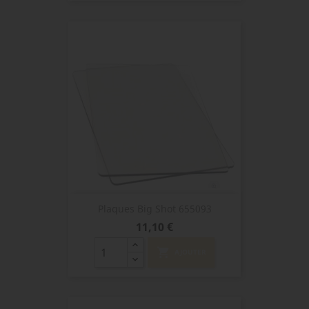
Plaques Big Shot 655093
Prix
11,10 €
shopping_cart
AJOUTER