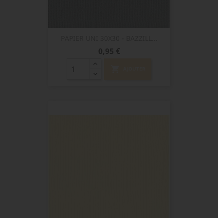
PAPIER UNI 30X30 - BAZZILL...
Prix
0,95 €
shopping_cart
AJOUTER