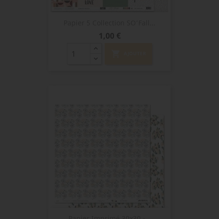
Papier 5 Collection SO'Fall...
Prix
1,00 €
shopping_cart
AJOUTER
Papier Imprimé 30x30 -...