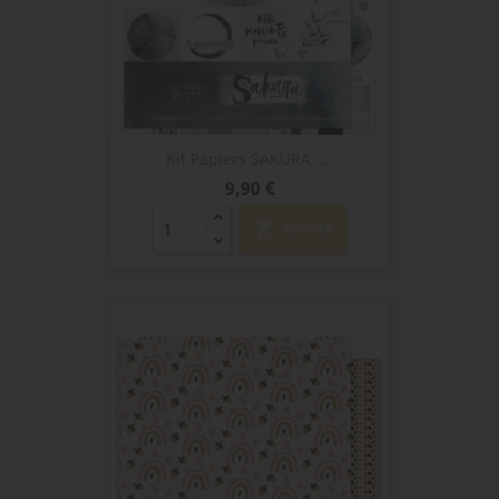
Kit Papiers SAKURA -...
Prix
9,90 €
shopping_cart
AJOUTER