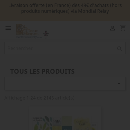
Livraison offerte (en France) dès 49€ d'achats (hors
produits numériques) via Mondial Relay
shopping_cart



TOUS LES PRODUITS

Affichage 1-24 de 2145 article(s)