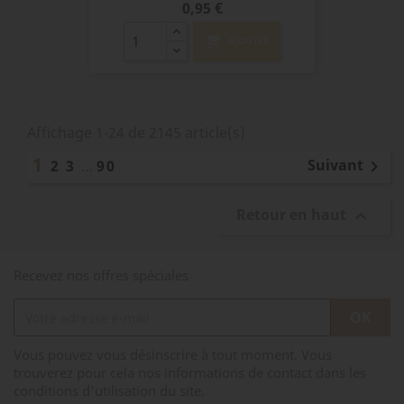
Prix
0,95 €
shopping_cart
AJOUTER
Affichage 1-24 de 2145 article(s)
1
Suivant
2
3
…
90

Retour en haut

Recevez nos offres spéciales
Vous pouvez vous désinscrire à tout moment. Vous
trouverez pour cela nos informations de contact dans les
conditions d'utilisation du site.