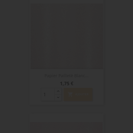
Papier Pailleté Blanc...
Prix
1,75 €
shopping_cart
AJOUTER