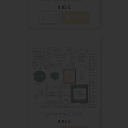
Prix
0,95 €
shopping_cart
AJOUTER
Papier Imprimé 30x30 -...
Prix
0,95 €