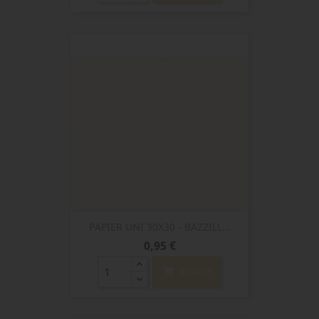
PAPIER UNI 30X30 - BAZZILL...
Prix
0,95 €
shopping_cart
AJOUTER