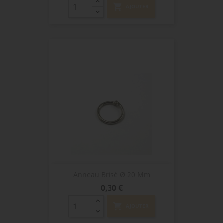
shopping_cart
AJOUTER
Anneau Brisé Ø 20 Mm
Prix
0,30 €
shopping_cart
AJOUTER