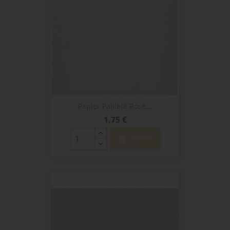
Papier Pailleté Rosé...
Prix
1,75 €
shopping_cart
AJOUTER