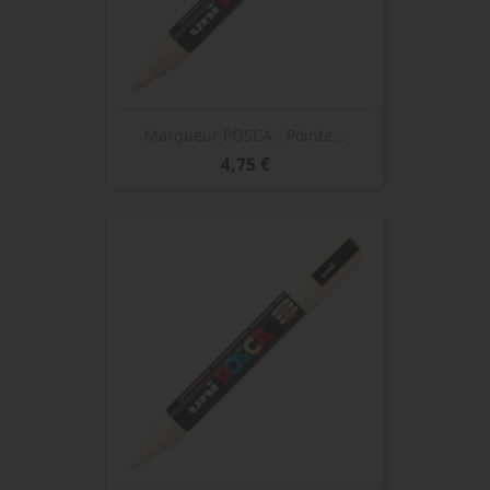
Marqueur POSCA - Pointe...
Prix
4,75 €