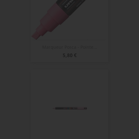
Marqueur Posca - Pointe...
Prix
5,80 €