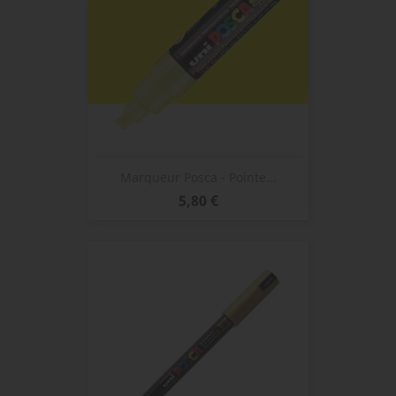
Marqueur Posca - Pointe...
Prix
5,80 €