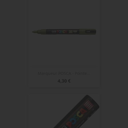
Marqueur POSCA - Pointe...
Prix
4,30 €